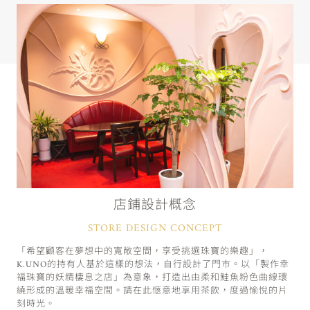
店鋪設計概念
STORE DESIGN CONCEPT
「希望顧客在夢想中的寬敞空間，享受挑選珠寶的樂趣」，
K.UNO的持有人基於這樣的想法，自行設計了門市。以「製作幸
福珠寶的妖精棲息之店」為意象，打造出由柔和鮭魚粉色曲線環
繞形成的溫暖幸福空間。請在此愜意地享用茶飲，度過愉悅的片
刻時光。