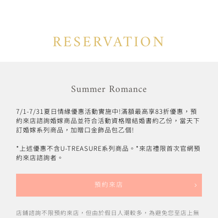
RESERVATION
Summer Romance
7/1-7/31夏日情緣優惠活動實施中!滿額最高享83折優惠，預
約來店諮詢婚嫁商品並符合活動資格贈結婚書約乙份，當天下
訂婚嫁系列商品，加贈口金飾品包乙個!
*上述優惠不含U-TREASURE系列商品。*來店禮限首次官網預
約來店諮詢者。
預約來店
店鋪諮詢不限預約來店，但由於假日人潮較多，為避免您至店上無