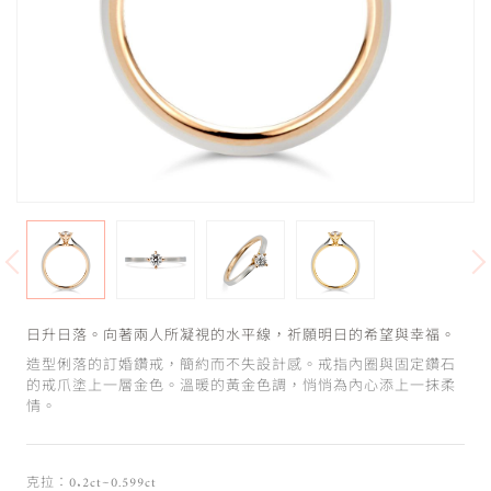
日升日落。向著兩人所凝視的水平線，祈願明日的希望與幸福。
造型俐落的訂婚鑽戒，簡約而不失設計感。戒指內圈與固定鑽石
的戒爪塗上一層金色。溫暖的黃金色調，悄悄為內心添上一抹柔
情。
克拉：0.2ct~0.599ct