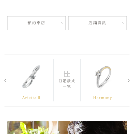
預約來店
店鋪資訊
訂婚鑽戒
一覽
Arietta Ⅱ
Harmony