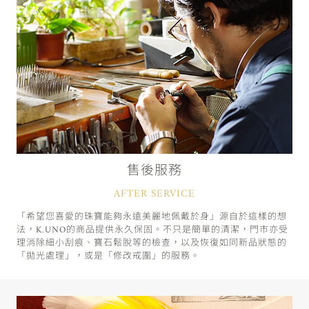
售後服務
AFTER SERVICE
「希望您喜愛的珠寶能夠永遠美麗地佩戴於身」源自於這樣的想
法，K.UNO的商品提供永久保固。不只是簡單的清潔，門市亦受
理消除細小刮痕、寶石鬆脫等的檢查，以及恢復如同新品狀態的
「拋光處理」，或是「修改戒圍」的服務。