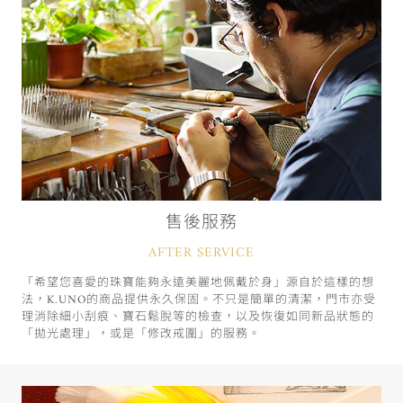
售後服務
AFTER SERVICE
「希望您喜愛的珠寶能夠永遠美麗地佩戴於身」源自於這樣的想
法，K.UNO的商品提供永久保固。不只是簡單的清潔，門市亦受
理消除細小刮痕、寶石鬆脫等的檢查，以及恢復如同新品狀態的
「拋光處理」，或是「修改戒圍」的服務。