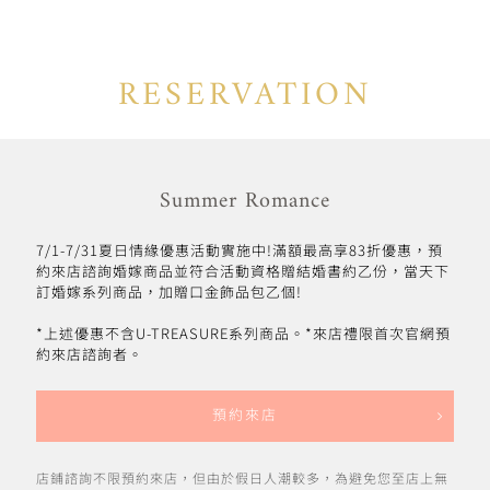
RESERVATION
Summer Romance
7/1-7/31夏日情緣優惠活動實施中!滿額最高享83折優惠，預
約來店諮詢婚嫁商品並符合活動資格贈結婚書約乙份，當天下
訂婚嫁系列商品，加贈口金飾品包乙個!
*上述優惠不含U-TREASURE系列商品。*來店禮限首次官網預
約來店諮詢者。
預約來店
店鋪諮詢不限預約來店，但由於假日人潮較多，為避免您至店上無