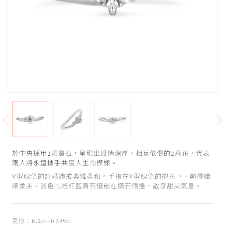
於中央採用2顆寶石，呈現出感情深厚、相互依偎的2朵花，代表
兩人將永遠攜手共度人生的模樣。
V型線條的訂婚鑽戒典雅柔和。手指在V型線條的襯托下，顯得纖
細柔美。淡色的粉紅藍寶石鑲嵌在鑽石側邊，散發甜美氣息。
克拉：0.2ct~0.599ct