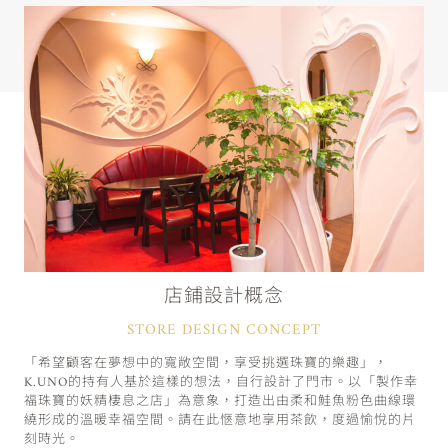
店鋪設計概念
STORE DESIGN CONCEPT
「希望顧客在夢想中的寬敞空間，享受挑選珠寶的樂趣」，
K.UNO的持有人基於這樣的想法，自行設計了門市。以「製作幸
福珠寶的妖精棲息之店」為意象，打造出由柔和鮭魚粉色曲線環
繞形成的溫暖幸福空間。請在此愜意地享用茶飲，度過愉悅的片
刻時光。