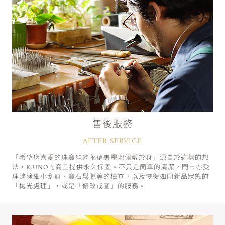
售後服務
AFTER SERVICE
「希望您喜愛的珠寶能夠永遠美麗地佩戴於身」源自於這樣的想
法，K.UNO的商品提供永久保固。不只是簡單的清潔，門市亦受
理消除細小刮痕、寶石鬆脫等的檢查，以及恢復如同新品狀態的
「拋光處理」，或是「修改戒圍」的服務。