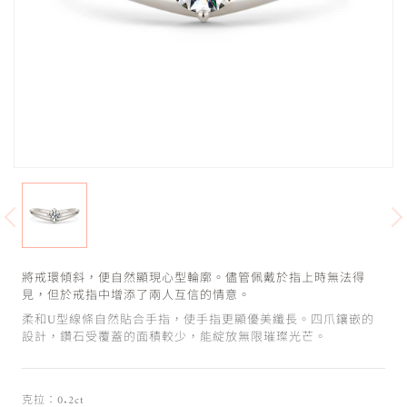
將戒環傾斜，便自然顯現心型輪廓。儘管佩戴於指上時無法得
見，但於戒指中增添了兩人互信的情意。
柔和U型線條自然貼合手指，使手指更顯優美纖長。四爪鑲嵌的
設計，鑽石受覆蓋的面積較少，能綻放無限璀璨光芒。
克拉：0.2ct