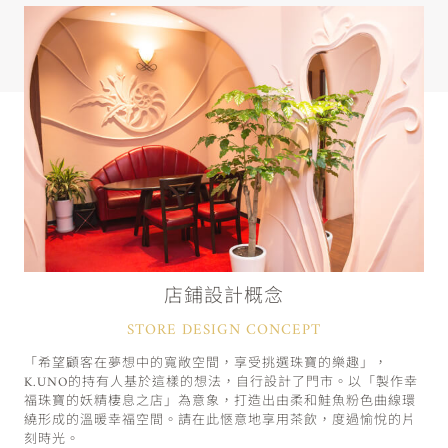
店鋪設計概念
STORE DESIGN CONCEPT
「希望顧客在夢想中的寬敞空間，享受挑選珠寶的樂趣」，
K.UNO的持有人基於這樣的想法，自行設計了門市。以「製作幸
福珠寶的妖精棲息之店」為意象，打造出由柔和鮭魚粉色曲線環
繞形成的溫暖幸福空間。請在此愜意地享用茶飲，度過愉悅的片
刻時光。