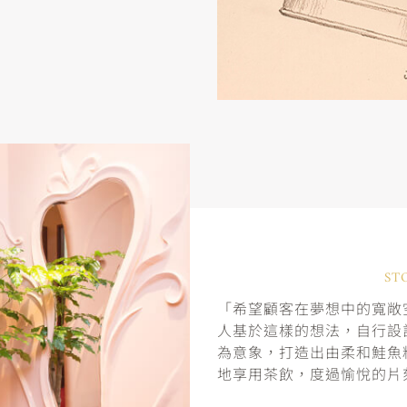
ST
「希望顧客在夢想中的寬敞空
人基於這樣的想法，自行設
為意象，打造出由柔和鮭魚
地享用茶飲，度過愉悅的片