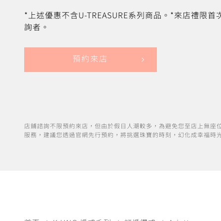
*上述優惠不含U-TREASURE系列商品。*來店禮限
詢者。
預約來店
店鋪諮詢不限預約來店，但由於假日人潮較多，為避免您至店上無座
服務，建議您透過官網先行預約，將挑選珠寶的時刻，幻化成幸福時