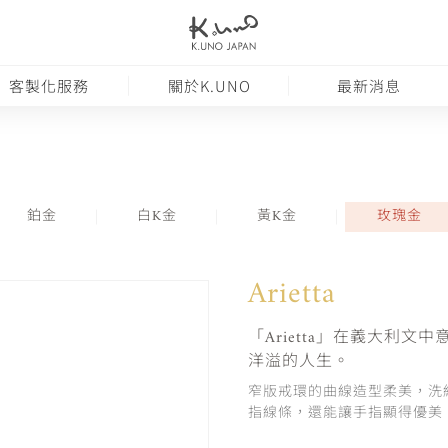
客製化服務
關於K.UNO
最新消息
鉑金
白K金
黃K金
玫瑰金
Arietta
「Arietta」在義大利
洋溢的人生。
窄版戒環的曲線造型柔美，洗
指線條，還能讓手指顯得優美