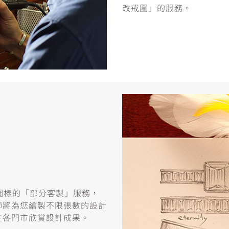
改戒圍」的服務。
或圖樣的「部分客製」服務，
師將為您繪製不限張數的設計
往各門市欣賞設計成果。