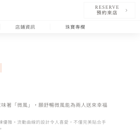
RESERVE
預約來店
店鋪資訊
珠寶專欄
文中意味著「微風」，願舒暢微風能為兩人送來幸福
練優雅。流動曲線的設計令人喜愛，不僅完美貼合手
。