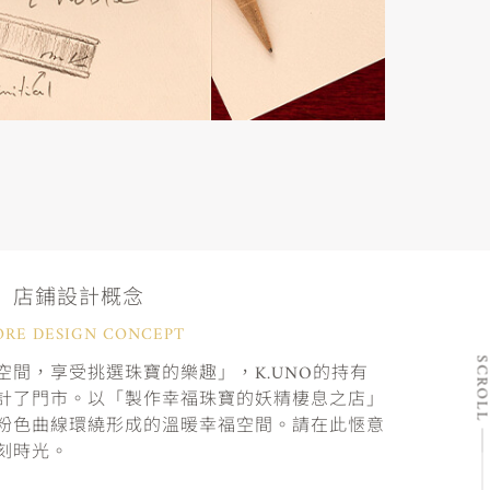
店鋪設計概念
ORE DESIGN CONCEPT
SCRO
間，享受挑選珠寶的樂趣」，K.UNO的持有
計了門市。以「製作幸福珠寶的妖精棲息之店」
粉色曲線環繞形成的溫暖幸福空間。請在此愜意
刻時光。