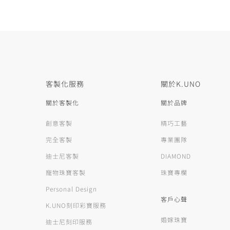
客製化服務
關於K.UNO
關於客製化
關於品牌
創意客製
精巧工藝
完全客製
專業團隊
迪士尼客製
DIAMOND
寵物珠寶客製
珠寶專欄
Personal Design
客戶心聲
K.UNO刻印彩寶服務
婚嫁珠寶
迪士尼刻印服務