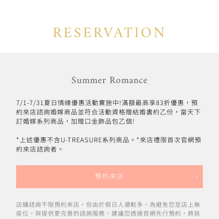
RESERVATION
Summer Romance
7/1-7/31夏日情緣優惠活動實施中!滿額最高享83折優惠，預
約來店諮詢婚嫁商品並符合活動資格贈結婚書約乙份，當天下
訂婚嫁系列商品，加贈口金飾品包乙個!
*上述優惠不含U-TREASURE系列商品。*來店禮限首次官網預
約來店諮詢者。
預約來店
店鋪諮詢不限預約來店，但由於假日人潮較多，為避免您至店上無
座位，與提供更完善的諮詢服務，建議您透過官網先行預約，將挑