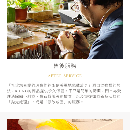
售後服務
AFTER SERVICE
「希望您喜愛的珠寶能夠永遠美麗地佩戴於身」源自於這樣的想
法，K.UNO的商品提供永久保固。不只是簡單的清潔，門市亦受
理消除細小刮痕、寶石鬆脫等的檢查，以及恢復如同新品狀態的
「拋光處理」，或是「修改戒圍」的服務。