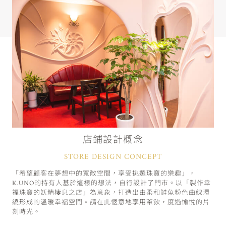
店鋪設計概念
STORE DESIGN CONCEPT
「希望顧客在夢想中的寬敞空間，享受挑選珠寶的樂趣」，
K.UNO的持有人基於這樣的想法，自行設計了門市。以「製作幸
福珠寶的妖精棲息之店」為意象，打造出由柔和鮭魚粉色曲線環
繞形成的溫暖幸福空間。請在此愜意地享用茶飲，度過愉悅的片
刻時光。