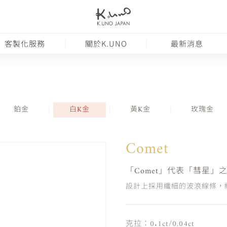
客製化服務
關於K.UNO
最新消息
鉑金
白K金
黃K金
玫瑰金
Comet
「Comet」代表「彗星
設計上採用纖細的波浪線條，
克拉：0.1ct/0.04ct