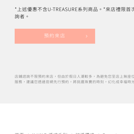
*上述優惠不含U-TREASURE系列商品。*來店禮限
詢者。
預約來店
店鋪諮詢不限預約來店，但由於假日人潮較多，為避免您至店上無座
服務，建議您透過官網先行預約，將挑選珠寶的時刻，幻化成幸福時