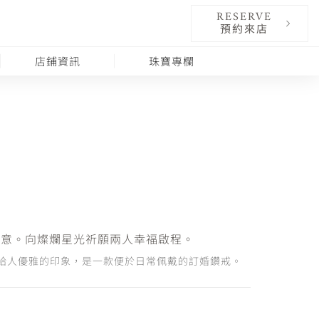
RESERVE
預約來店
店鋪資訊
珠寶專欄
」之意。向燦爛星光祈願兩人幸福啟程。
給人優雅的印象，是一款便於日常佩戴的訂婚鑽戒。