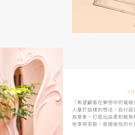
ST
「希望顧客在夢想中的寬敞空
人基於這樣的想法，自行設
為意象，打造出由柔和鮭魚
地享用茶飲，度過愉悅的片