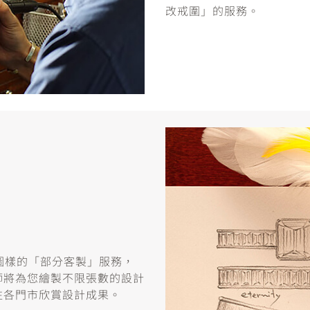
改戒圍」的服務。
或圖樣的「部分客製」服務，
師將為您繪製不限張數的設計
往各門市欣賞設計成果。