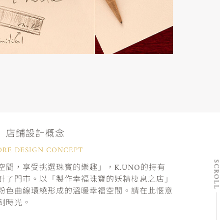
店鋪設計概念
ORE DESIGN CONCEPT
SCRO
間，享受挑選珠寶的樂趣」，K.UNO的持有
計了門市。以「製作幸福珠寶的妖精棲息之店」
粉色曲線環繞形成的溫暖幸福空間。請在此愜意
刻時光。