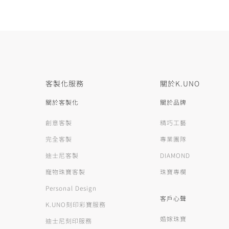
客製化服務
關於K.UNO
關於客製化
關於品牌
創意客製
精巧工藝
完全客製
專業團隊
迪士尼客製
DIAMOND
寵物珠寶客製
珠寶專欄
Personal Design
客戶心聲
K.UNO刻印彩寶服務
婚嫁珠寶
迪士尼刻印服務