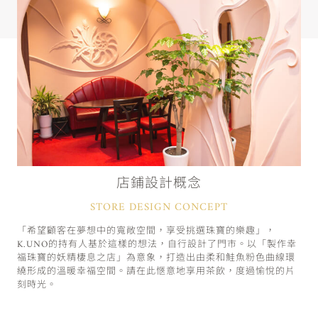
店鋪設計概念
STORE DESIGN CONCEPT
「希望顧客在夢想中的寬敞空間，享受挑選珠寶的樂趣」，
K.UNO的持有人基於這樣的想法，自行設計了門市。以「製作幸
福珠寶的妖精棲息之店」為意象，打造出由柔和鮭魚粉色曲線環
繞形成的溫暖幸福空間。請在此愜意地享用茶飲，度過愉悅的片
刻時光。