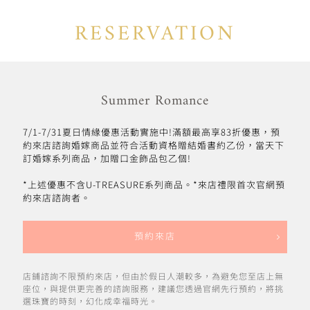
RESERVATION
Summer Romance
7/1-7/31夏日情緣優惠活動實施中!滿額最高享83折優惠，預
約來店諮詢婚嫁商品並符合活動資格贈結婚書約乙份，當天下
訂婚嫁系列商品，加贈口金飾品包乙個!
*上述優惠不含U-TREASURE系列商品。*來店禮限首次官網預
約來店諮詢者。
預約來店
店鋪諮詢不限預約來店，但由於假日人潮較多，為避免您至店上無
座位，與提供更完善的諮詢服務，建議您透過官網先行預約，將挑
選珠寶的時刻，幻化成幸福時光。