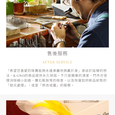
售後服務
AFTER SERVICE
「希望您喜愛的珠寶能夠永遠美麗地佩戴於身」源自於這樣的想
法，K.UNO的商品提供永久保固。不只是簡單的清潔，門市亦受
理消除細小刮痕、寶石鬆脫等的檢查，以及恢復如同新品狀態的
「拋光處理」，或是「修改戒圍」的服務。