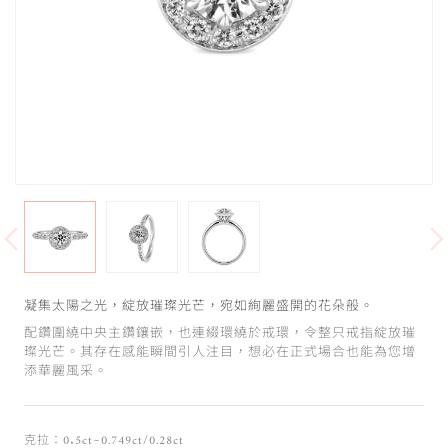
凝集太陽之光，綻放璀璨光芒，宛如絢麗盛開的花朵般。
配鑽圍繞中央主鑽鑲嵌，也連綴環繞於戒環，令整只戒指綻放璀
璨光芒。其存在感能瞬間引人注目，想必在正式場合也能為您增
添華麗風采。
克拉：0.5ct~0.749ct/0.28ct