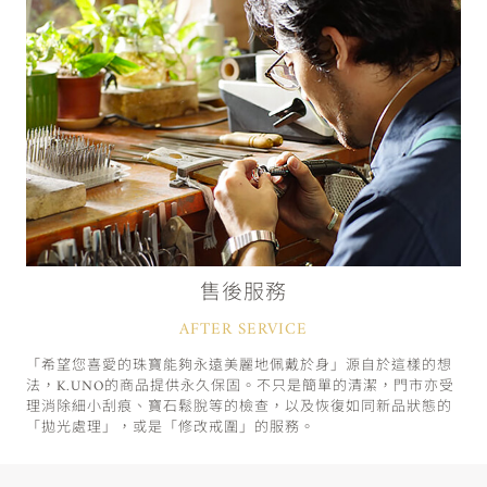
售後服務
AFTER SERVICE
「希望您喜愛的珠寶能夠永遠美麗地佩戴於身」源自於這樣的想
法，K.UNO的商品提供永久保固。不只是簡單的清潔，門市亦受
理消除細小刮痕、寶石鬆脫等的檢查，以及恢復如同新品狀態的
「拋光處理」，或是「修改戒圍」的服務。