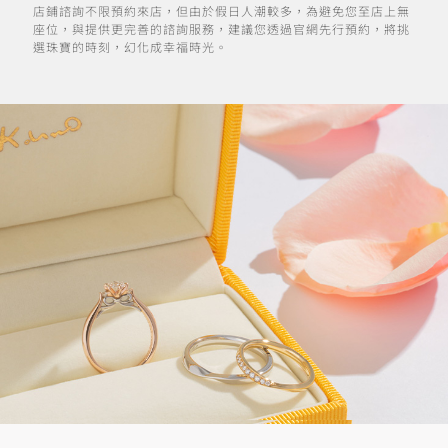
店鋪諮詢不限預約來店，但由於假日人潮較多，為避免您至店上無
座位，與提供更完善的諮詢服務，建議您透過官網先行預約，將挑
選珠寶的時刻，幻化成幸福時光。