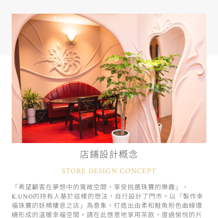
店鋪設計概念
STORE DESIGN CONCEPT
「希望顧客在夢想中的寬敞空間，享受挑選珠寶的樂趣」，
K.UNO的持有人基於這樣的想法，自行設計了門市。以「製作幸
福珠寶的妖精棲息之店」為意象，打造出由柔和鮭魚粉色曲線環
繞形成的溫暖幸福空間。請在此愜意地享用茶飲，度過愉悅的片