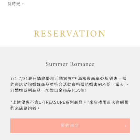
刻時光。
RESERVATION
Summer Romance
7/1-7/31夏日情緣優惠活動實施中!滿額最高享83折優惠，預
約來店諮詢婚嫁商品並符合活動資格贈結婚書約乙份，當天下
訂婚嫁系列商品，加贈口金飾品包乙個!
*上述優惠不含U-TREASURE系列商品。*來店禮限首次官網預
約來店諮詢者。
預約來店