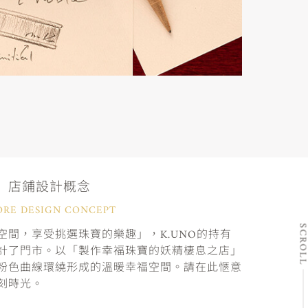
店鋪設計概念
ORE DESIGN CONCEPT
SCRO
間，享受挑選珠寶的樂趣」，K.UNO的持有
計了門市。以「製作幸福珠寶的妖精棲息之店」
粉色曲線環繞形成的溫暖幸福空間。請在此愜意
刻時光。