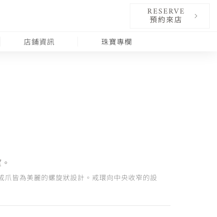
RESERVE
預約來店
店鋪資訊
珠寶專欄
望。
戒爪皆為美麗的螺旋狀設計。戒環向中央收窄的設