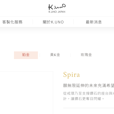
客製化服務
關於K.UNO
最新消息
鉑金
黃K金
玫瑰金
Spira
願無限延伸的未來充滿希
從戒環乃至支撐鑽石的座台與
計，讓鑽石更奪目閃耀。