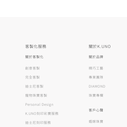
客製化服務
關於K.UNO
關於客製化
關於品牌
創意客製
精巧工藝
完全客製
專業團隊
迪士尼客製
DIAMOND
寵物珠寶客製
珠寶專欄
Personal Design
客戶心聲
K.UNO刻印彩寶服務
婚嫁珠寶
迪士尼刻印服務