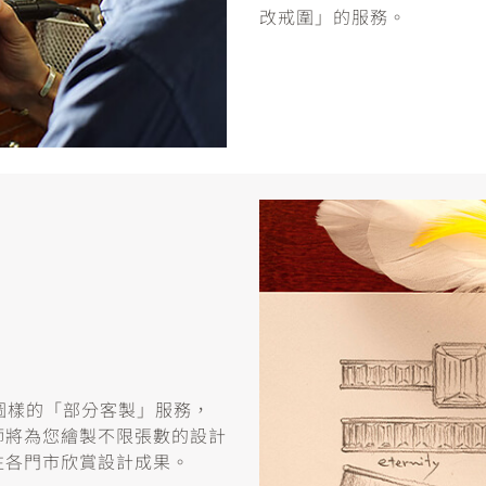
改戒圍」的服務。
或圖樣的「部分客製」服務，
師將為您繪製不限張數的設計
往各門市欣賞設計成果。