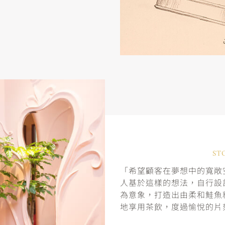
ST
「希望顧客在夢想中的寬敞空
人基於這樣的想法，自行設
為意象，打造出由柔和鮭魚
地享用茶飲，度過愉悅的片