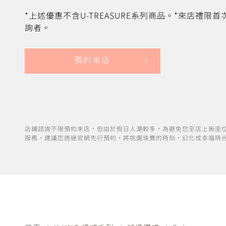
*上述優惠不含U-TREASURE系列商品。*來店禮限
詢者。
預約來店
店鋪諮詢不限預約來店，但由於假日人潮較多，為避免您至店上無座
服務，建議您透過官網先行預約，將挑選珠寶的時刻，幻化成幸福時