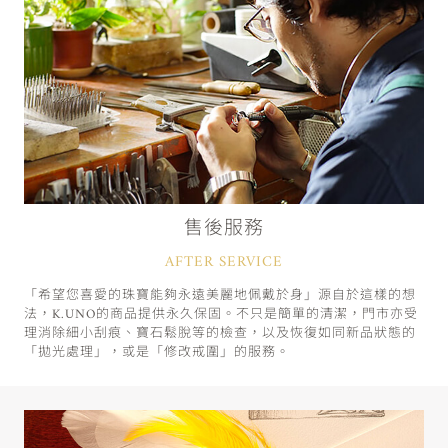
售後服務
AFTER SERVICE
「希望您喜愛的珠寶能夠永遠美麗地佩戴於身」源自於這樣的想
法，K.UNO的商品提供永久保固。不只是簡單的清潔，門市亦受
理消除細小刮痕、寶石鬆脫等的檢查，以及恢復如同新品狀態的
「拋光處理」，或是「修改戒圍」的服務。