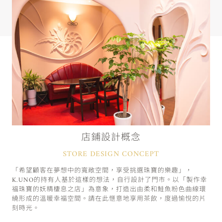
店鋪設計概念
STORE DESIGN CONCEPT
「希望顧客在夢想中的寬敞空間，享受挑選珠寶的樂趣」，
K.UNO的持有人基於這樣的想法，自行設計了門市。以「製作幸
福珠寶的妖精棲息之店」為意象，打造出由柔和鮭魚粉色曲線環
繞形成的溫暖幸福空間。請在此愜意地享用茶飲，度過愉悅的片
刻時光。