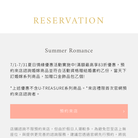
RESERVATION
Summer Romance
7/1-7/31夏日情緣優惠活動實施中!滿額最高享83折優惠，預
約來店諮詢婚嫁商品並符合活動資格贈結婚書約乙份，當天下
訂婚嫁系列商品，加贈口金飾品包乙個!
*上述優惠不含U-TREASURE系列商品。*來店禮限首次官網預
約來店諮詢者。
預約來店
店鋪諮詢不限預約來店，但由於假日人潮較多，為避免您至店上無
座位，與提供更完善的諮詢服務，建議您透過官網先行預約，將挑