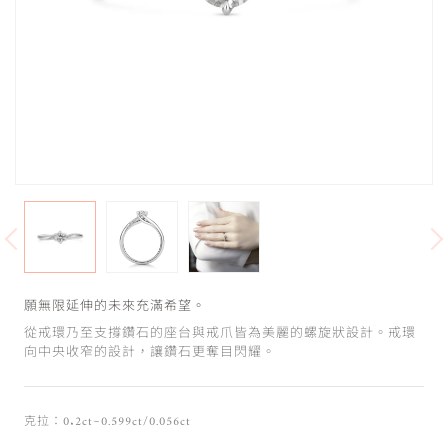
願無限延伸的未來充滿希望。
從戒環乃至支撐鑽石的座台與戒爪皆為美麗的螺旋狀設計。戒環
向中央收窄的設計，讓鑽石更奪目閃耀。
克拉：0.2ct~0.599ct/0.056ct