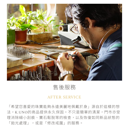
售後服務
AFTER SERVICE
「希望您喜愛的珠寶能夠永遠美麗地佩戴於身」源自於這樣的想
法，K.UNO的商品提供永久保固。不只是簡單的清潔，門市亦受
理消除細小刮痕、寶石鬆脫等的檢查，以及恢復如同新品狀態的
「拋光處理」，或是「修改戒圍」的服務。