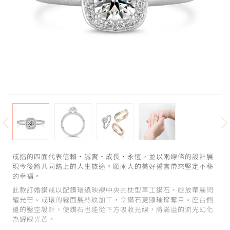
戒指的四面代表信賴・誠實・成長・永恆，並以兩線條的設計展
現今後將共同踏上的人生旅途。願兩人的美好誓言帶來堅定不移
的幸福。
此款訂婚鑽戒以配鑽環繞映襯中央的枕型車工鑽石，綻放華麗閃
耀光芒。戒環的霧面髮絲紋加工，令鑽石更顯璀璨奪目。座台側
邊的鑿空設計，使鑽石也能從下方吸收光線，將滿溢的流光幻化
為耀眼光芒。