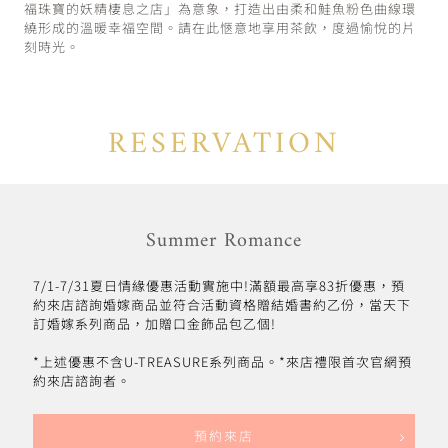
福珠寶的妖精棲息之店」為意象，打造出由柔和鮭魚粉色曲線環
繞形成的溫暖幸福空間。請在此愜意地享用茶飲，度過愉悅的片
刻時光。
RESERVATION
Summer Romance
7/1-7/31夏日情緣優惠活動實施中!滿額最高享83折優惠，預
約來店諮詢婚嫁商品並符合活動資格贈結婚書約乙份，當天下
訂婚嫁系列商品，加贈口金飾品包乙個!
*上述優惠不含U-TREASURE系列商品。*來店禮限首次官網預
約來店諮詢者。
預約來店