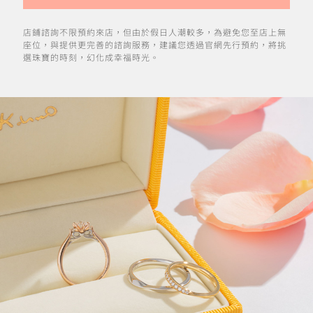
店鋪諮詢不限預約來店，但由於假日人潮較多，為避免您至店上無
座位，與提供更完善的諮詢服務，建議您透過官網先行預約，將挑
選珠寶的時刻，幻化成幸福時光。