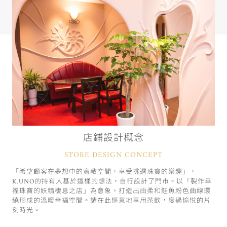
店鋪設計概念
STORE DESIGN CONCEPT
「希望顧客在夢想中的寬敞空間，享受挑選珠寶的樂趣」，
K.UNO的持有人基於這樣的想法，自行設計了門市。以「製作幸
福珠寶的妖精棲息之店」為意象，打造出由柔和鮭魚粉色曲線環
繞形成的溫暖幸福空間。請在此愜意地享用茶飲，度過愉悅的片
刻時光。