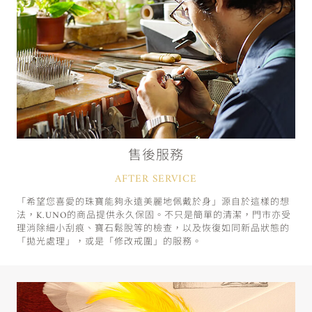
售後服務
AFTER SERVICE
「希望您喜愛的珠寶能夠永遠美麗地佩戴於身」源自於這樣的想
法，K.UNO的商品提供永久保固。不只是簡單的清潔，門市亦受
理消除細小刮痕、寶石鬆脫等的檢查，以及恢復如同新品狀態的
「拋光處理」，或是「修改戒圍」的服務。