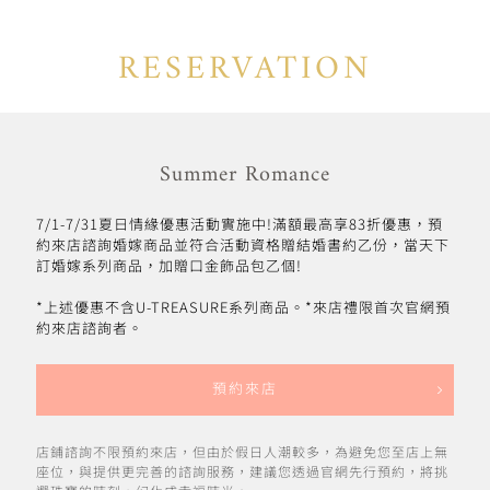
RESERVATION
Summer Romance
7/1-7/31夏日情緣優惠活動實施中!滿額最高享83折優惠，預
約來店諮詢婚嫁商品並符合活動資格贈結婚書約乙份，當天下
訂婚嫁系列商品，加贈口金飾品包乙個!
*上述優惠不含U-TREASURE系列商品。*來店禮限首次官網預
約來店諮詢者。
預約來店
店鋪諮詢不限預約來店，但由於假日人潮較多，為避免您至店上無
座位，與提供更完善的諮詢服務，建議您透過官網先行預約，將挑