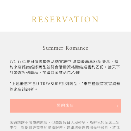
RESERVATION
Summer Romance
7/1-7/31夏日情緣優惠活動實施中!滿額最高享83折優惠，預
約來店諮詢婚嫁商品並符合活動資格贈結婚書約乙份，當天下
訂婚嫁系列商品，加贈口金飾品包乙個!
*上述優惠不含U-TREASURE系列商品。*來店禮限首次官網預
約來店諮詢者。
預約來店
店鋪諮詢不限預約來店，但由於假日人潮較多，為避免您至店上無
座位，與提供更完善的諮詢服務，建議您透過官網先行預約，將挑