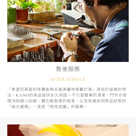
售後服務
AFTER SERVICE
「希望您喜愛的珠寶能夠永遠美麗地佩戴於身」源自於這樣的想
法，K.UNO的商品提供永久保固。不只是簡單的清潔，門市亦受
理消除細小刮痕、寶石鬆脫等的檢查，以及恢復如同新品狀態的
「拋光處理」，或是「修改戒圍」的服務。