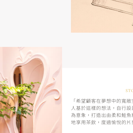
ST
「希望顧客在夢想中的寬敞空
人基於這樣的想法，自行設
為意象，打造出由柔和鮭魚
地享用茶飲，度過愉悅的片