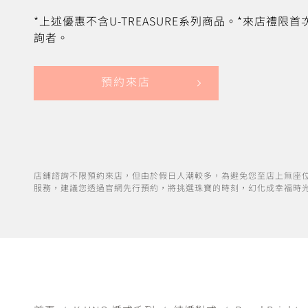
*上述優惠不含U-TREASURE系列商品。*來店禮限
詢者。
預約來店
店鋪諮詢不限預約來店，但由於假日人潮較多，為避免您至店上無座
服務，建議您透過官網先行預約，將挑選珠寶的時刻，幻化成幸福時