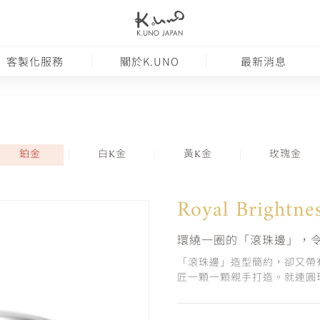
客製化服務
關於K.UNO
最新消息
鉑金
白K金
黃K金
玫瑰金
Royal Brightne
環繞一圈的「滾珠邊」，
「滾珠邊」造型簡約，卻又帶
匠一顆一顆親手打造。就連圓