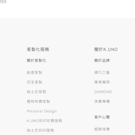
ess
客製化服務
關於K.UNO
關於客製化
關於品牌
創意客製
精巧工藝
完全客製
專業團隊
迪士尼客製
DIAMOND
寵物珠寶客製
珠寶專欄
Personal Design
客戶心聲
K.UNO刻印彩寶服務
婚嫁珠寶
迪士尼刻印服務