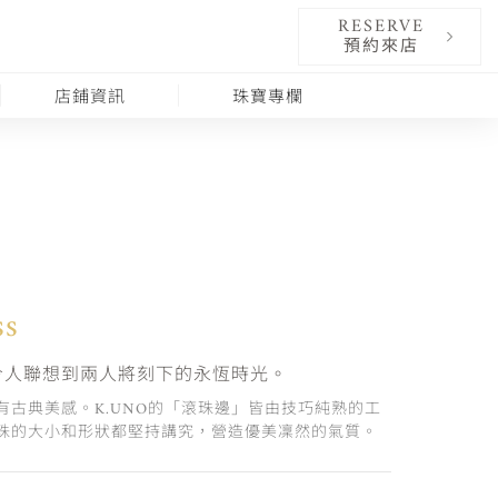
RESERVE
預約來店
店鋪資訊
珠寶專欄
ss
令人聯想到兩人將刻下的永恆時光。
有古典美感。K.UNO的「滾珠邊」皆由技巧純熟的工
珠的大小和形狀都堅持講究，營造優美凜然的氣質。