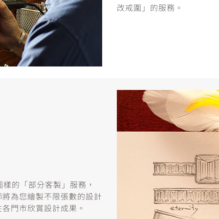
改戒圍」的服務。
或圖樣的「部分客製」服務，
師將為您繪製不限張數的設計
往各門市欣賞設計成果。