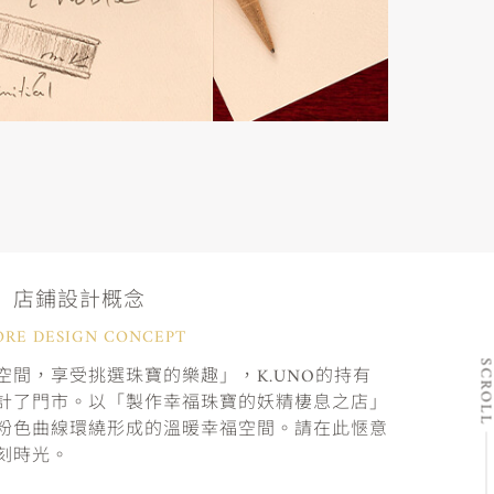
店鋪設計概念
ORE DESIGN CONCEPT
SCRO
間，享受挑選珠寶的樂趣」，K.UNO的持有
計了門市。以「製作幸福珠寶的妖精棲息之店」
粉色曲線環繞形成的溫暖幸福空間。請在此愜意
刻時光。