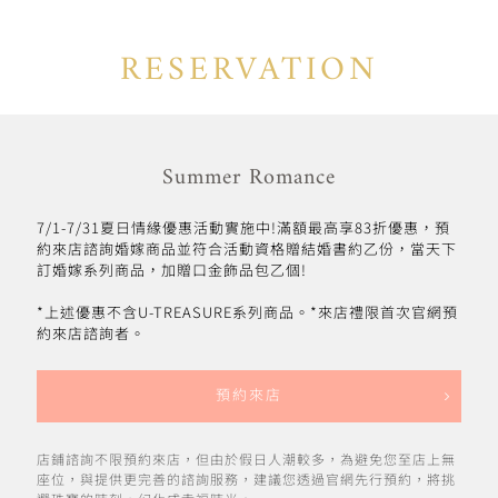
RESERVATION
Summer Romance
7/1-7/31夏日情緣優惠活動實施中!滿額最高享83折優惠，預
約來店諮詢婚嫁商品並符合活動資格贈結婚書約乙份，當天下
訂婚嫁系列商品，加贈口金飾品包乙個!
*上述優惠不含U-TREASURE系列商品。*來店禮限首次官網預
約來店諮詢者。
預約來店
店鋪諮詢不限預約來店，但由於假日人潮較多，為避免您至店上無
座位，與提供更完善的諮詢服務，建議您透過官網先行預約，將挑