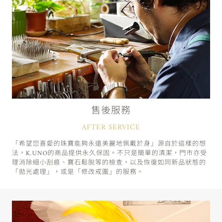
售後服務
AFTER SERVICE
「希望您喜愛的珠寶能夠永遠美麗地佩戴於身」源自於這樣的想
法，K.UNO的商品提供永久保固。不只是簡單的清潔，門市亦受
理消除細小刮痕、寶石鬆脫等的檢查，以及恢復如同新品狀態的
「拋光處理」，或是「修改戒圍」的服務。