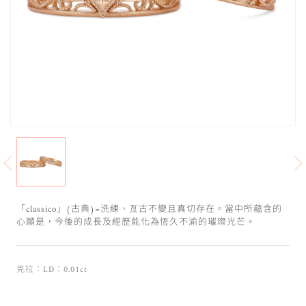
「classico」(古典)=洗練、亙古不變且真切存在。當中所蘊含的
心願是，今後的成長及經歷能化為恆久不渝的璀璨光芒。
克拉：LD：0.01ct