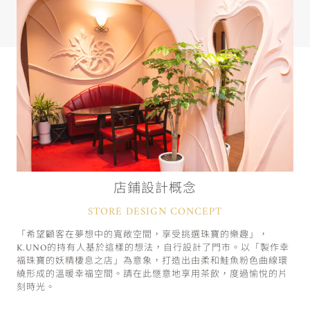
店鋪設計概念
STORE DESIGN CONCEPT
「希望顧客在夢想中的寬敞空間，享受挑選珠寶的樂趣」，
K.UNO的持有人基於這樣的想法，自行設計了門市。以「製作幸
福珠寶的妖精棲息之店」為意象，打造出由柔和鮭魚粉色曲線環
繞形成的溫暖幸福空間。請在此愜意地享用茶飲，度過愉悅的片
刻時光。