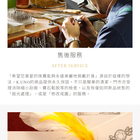
售後服務
AFTER SERVICE
「希望您喜愛的珠寶能夠永遠美麗地佩戴於身」源自於這樣的想
法，K.UNO的商品提供永久保固。不只是簡單的清潔，門市亦受
理消除細小刮痕、寶石鬆脫等的檢查，以及恢復如同新品狀態的
「拋光處理」，或是「修改戒圍」的服務。