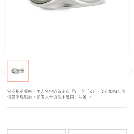
當戒指重疊時，兩人名字的首字母「Y」與「K」，便宛如相互依
偎般浮現眼前。願兩人今後能永遠同甘共苦 。