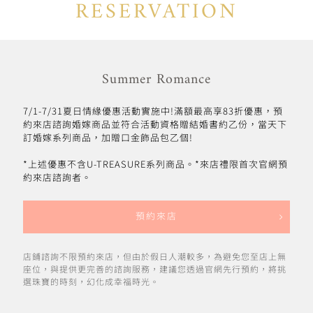
RESERVATION
Summer Romance
7/1-7/31夏日情緣優惠活動實施中!滿額最高享83折優惠，預
約來店諮詢婚嫁商品並符合活動資格贈結婚書約乙份，當天下
訂婚嫁系列商品，加贈口金飾品包乙個!
*上述優惠不含U-TREASURE系列商品。*來店禮限首次官網預
約來店諮詢者。
預約來店
店鋪諮詢不限預約來店，但由於假日人潮較多，為避免您至店上無
座位，與提供更完善的諮詢服務，建議您透過官網先行預約，將挑
選珠寶的時刻，幻化成幸福時光。