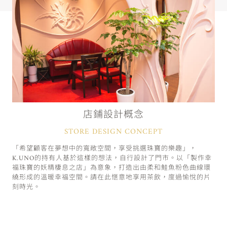
店鋪設計概念
STORE DESIGN CONCEPT
「希望顧客在夢想中的寬敞空間，享受挑選珠寶的樂趣」，
K.UNO的持有人基於這樣的想法，自行設計了門市。以「製作幸
福珠寶的妖精棲息之店」為意象，打造出由柔和鮭魚粉色曲線環
繞形成的溫暖幸福空間。請在此愜意地享用茶飲，度過愉悅的片
刻時光。