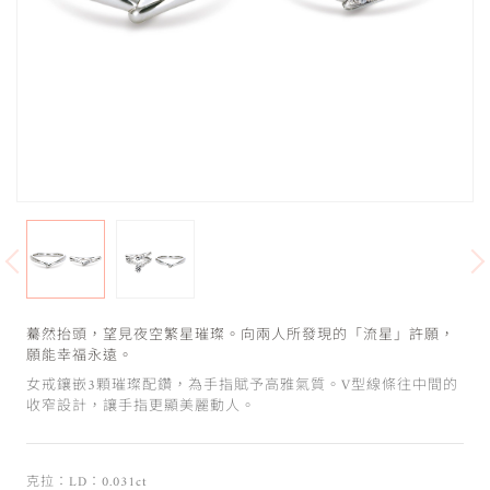
驀然抬頭，望見夜空繁星璀璨。向兩人所發現的「流星」許願，
願能幸福永遠。
女戒鑲嵌3顆璀璨配鑽，為手指賦予高雅氣質。V型線條往中間的
收窄設計，讓手指更顯美麗動人。
克拉：LD：0.031ct