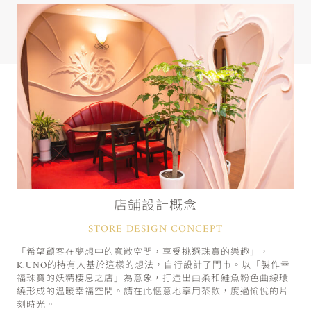
店鋪設計概念
STORE DESIGN CONCEPT
「希望顧客在夢想中的寬敞空間，享受挑選珠寶的樂趣」，
K.UNO的持有人基於這樣的想法，自行設計了門市。以「製作幸
福珠寶的妖精棲息之店」為意象，打造出由柔和鮭魚粉色曲線環
繞形成的溫暖幸福空間。請在此愜意地享用茶飲，度過愉悅的片
刻時光。