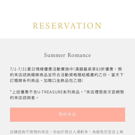
RESERVATION
Summer Romance
7/1-7/31夏日情緣優惠活動實施中!滿額最高享83折優惠，預
約來店諮詢婚嫁商品並符合活動資格贈結婚書約乙份，當天下
訂婚嫁系列商品，加贈口金飾品包乙個!
*上述優惠不含U-TREASURE系列商品。*來店禮限首次官網預
約來店諮詢者。
預約來店
店鋪諮詢不限預約來店，但由於假日人潮較多，為避免您至店上無