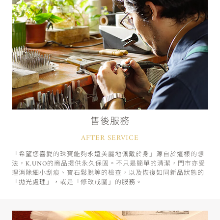
售後服務
AFTER SERVICE
「希望您喜愛的珠寶能夠永遠美麗地佩戴於身」源自於這樣的想
法，K.UNO的商品提供永久保固。不只是簡單的清潔，門市亦受
理消除細小刮痕、寶石鬆脫等的檢查，以及恢復如同新品狀態的
「拋光處理」，或是「修改戒圍」的服務。