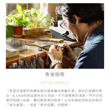
售後服務
AFTER SERVICE
「希望您喜愛的珠寶能夠永遠美麗地佩戴於身」源自於這樣的想
法，K.UNO的商品提供永久保固。不只是簡單的清潔，門市亦受
理消除細小刮痕、寶石鬆脫等的檢查，以及恢復如同新品狀態的
「拋光處理」，或是「修改戒圍」的服務。