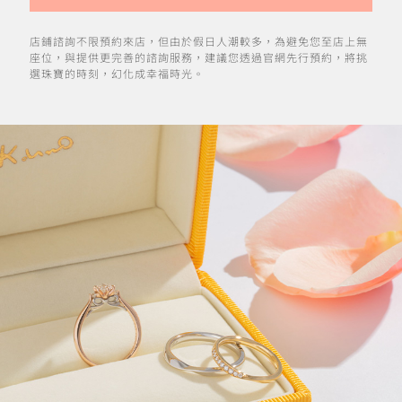
店鋪諮詢不限預約來店，但由於假日人潮較多，為避免您至店上無
座位，與提供更完善的諮詢服務，建議您透過官網先行預約，將挑
選珠寶的時刻，幻化成幸福時光。