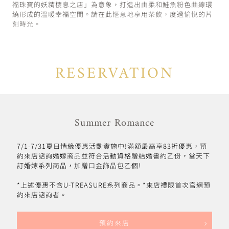
福珠寶的妖精棲息之店」為意象，打造出由柔和鮭魚粉色曲線環
繞形成的溫暖幸福空間。請在此愜意地享用茶飲，度過愉悅的片
刻時光。
RESERVATION
Summer Romance
7/1-7/31夏日情緣優惠活動實施中!滿額最高享83折優惠，預
約來店諮詢婚嫁商品並符合活動資格贈結婚書約乙份，當天下
訂婚嫁系列商品，加贈口金飾品包乙個!
*上述優惠不含U-TREASURE系列商品。*來店禮限首次官網預
約來店諮詢者。
預約來店