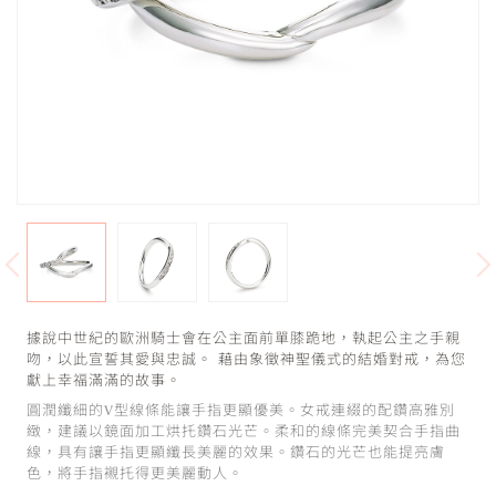
據說中世紀的歐洲騎士會在公主面前單膝跪地，執起公主之手親
吻，以此宣誓其愛與忠誠。 藉由象徵神聖儀式的結婚對戒，為您
獻上幸福滿滿的故事。
圓潤纖細的V型線條能讓手指更顯優美。女戒連綴的配鑽高雅別
緻，建議以鏡面加工烘托鑽石光芒。柔和的線條完美契合手指曲
線，具有讓手指更顯纖長美麗的效果。鑽石的光芒也能提亮膚
色，將手指襯托得更美麗動人。