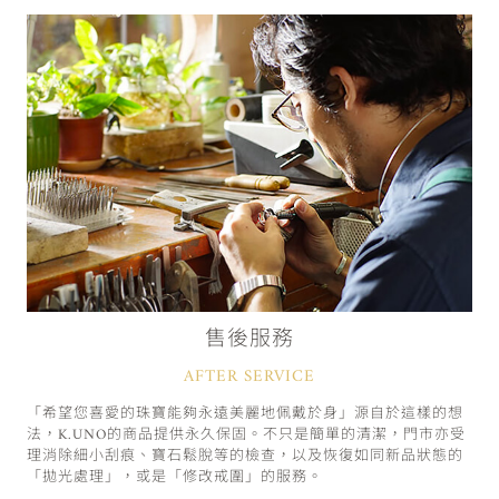
售後服務
AFTER SERVICE
「希望您喜愛的珠寶能夠永遠美麗地佩戴於身」源自於這樣的想
法，K.UNO的商品提供永久保固。不只是簡單的清潔，門市亦受
理消除細小刮痕、寶石鬆脫等的檢查，以及恢復如同新品狀態的
「拋光處理」，或是「修改戒圍」的服務。