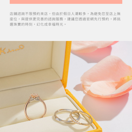
店鋪諮詢不限預約來店，但由於假日人潮較多，為避免您至店上無
座位，與提供更完善的諮詢服務，建議您透過官網先行預約，將挑
選珠寶的時刻，幻化成幸福時光。