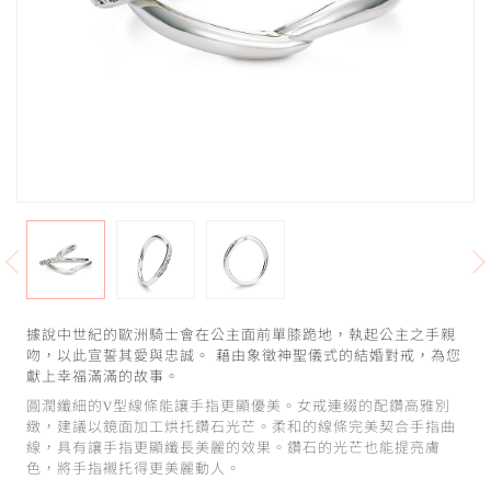
據說中世紀的歐洲騎士會在公主面前單膝跪地，執起公主之手親
吻，以此宣誓其愛與忠誠。 藉由象徵神聖儀式的結婚對戒，為您
獻上幸福滿滿的故事。
圓潤纖細的V型線條能讓手指更顯優美。女戒連綴的配鑽高雅別
緻，建議以鏡面加工烘托鑽石光芒。柔和的線條完美契合手指曲
線，具有讓手指更顯纖長美麗的效果。鑽石的光芒也能提亮膚
色，將手指襯托得更美麗動人。