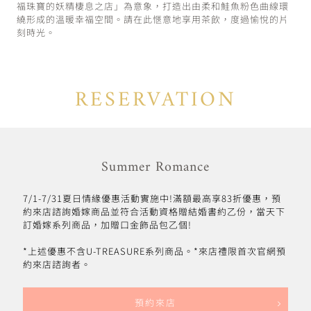
福珠寶的妖精棲息之店」為意象，打造出由柔和鮭魚粉色曲線環
繞形成的溫暖幸福空間。請在此愜意地享用茶飲，度過愉悅的片
刻時光。
RESERVATION
Summer Romance
7/1-7/31夏日情緣優惠活動實施中!滿額最高享83折優惠，預
約來店諮詢婚嫁商品並符合活動資格贈結婚書約乙份，當天下
訂婚嫁系列商品，加贈口金飾品包乙個!
*上述優惠不含U-TREASURE系列商品。*來店禮限首次官網預
約來店諮詢者。
預約來店