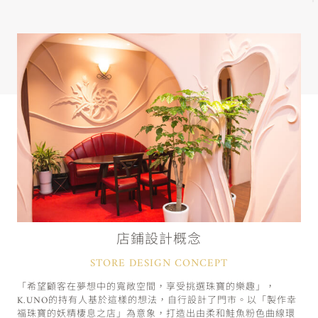
店鋪設計概念
STORE DESIGN CONCEPT
「希望顧客在夢想中的寬敞空間，享受挑選珠寶的樂趣」，
K.UNO的持有人基於這樣的想法，自行設計了門市。以「製作幸
福珠寶的妖精棲息之店」為意象，打造出由柔和鮭魚粉色曲線環