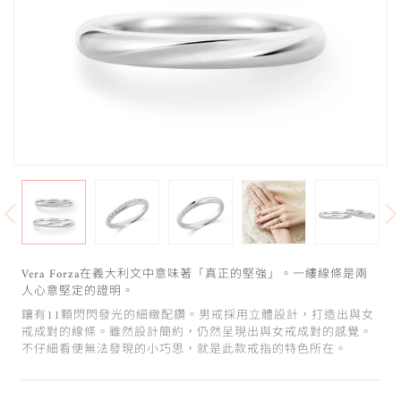
Vera Forza在義大利文中意味著「真正的堅強」。一縷線條是兩
人心意堅定的證明。
鑲有11顆閃閃發光的細緻配鑽。男戒採用立體設計，打造出與女
戒成對的線條。雖然設計簡約，仍然呈現出與女戒成對的感覺。
不仔細看便無法發現的小巧思，就是此款戒指的特色所在。