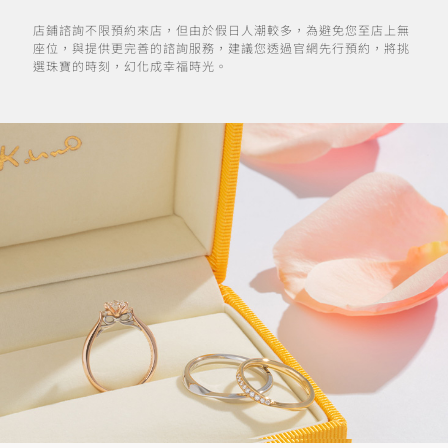
店鋪諮詢不限預約來店，但由於假日人潮較多，為避免您至店上無
座位，與提供更完善的諮詢服務，建議您透過官網先行預約，將挑
選珠寶的時刻，幻化成幸福時光。