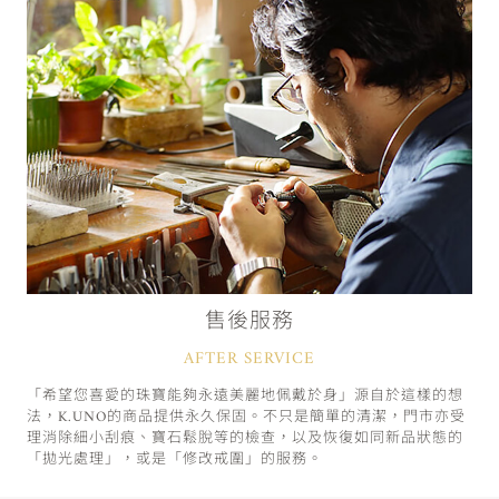
售後服務
AFTER SERVICE
「希望您喜愛的珠寶能夠永遠美麗地佩戴於身」源自於這樣的想
法，K.UNO的商品提供永久保固。不只是簡單的清潔，門市亦受
理消除細小刮痕、寶石鬆脫等的檢查，以及恢復如同新品狀態的
「拋光處理」，或是「修改戒圍」的服務。