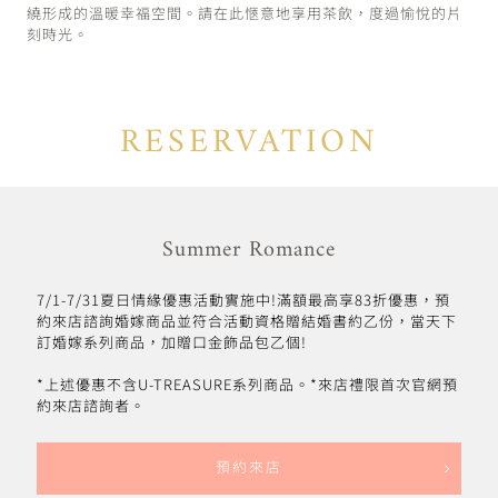
繞形成的溫暖幸福空間。請在此愜意地享用茶飲，度過愉悅的片
刻時光。
RESERVATION
Summer Romance
7/1-7/31夏日情緣優惠活動實施中!滿額最高享83折優惠，預
約來店諮詢婚嫁商品並符合活動資格贈結婚書約乙份，當天下
訂婚嫁系列商品，加贈口金飾品包乙個!
*上述優惠不含U-TREASURE系列商品。*來店禮限首次官網預
約來店諮詢者。
預約來店