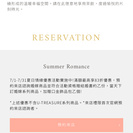
繞形成的溫暖幸福空間。請在此愜意地享用茶飲，度過愉悅的片
刻時光。
RESERVATION
Summer Romance
7/1-7/31夏日情緣優惠活動實施中!滿額最高享83折優惠，預
約來店諮詢婚嫁商品並符合活動資格贈結婚書約乙份，當天下
訂婚嫁系列商品，加贈口金飾品包乙個!
*上述優惠不含U-TREASURE系列商品。*來店禮限首次官網預
約來店諮詢者。
預約來店