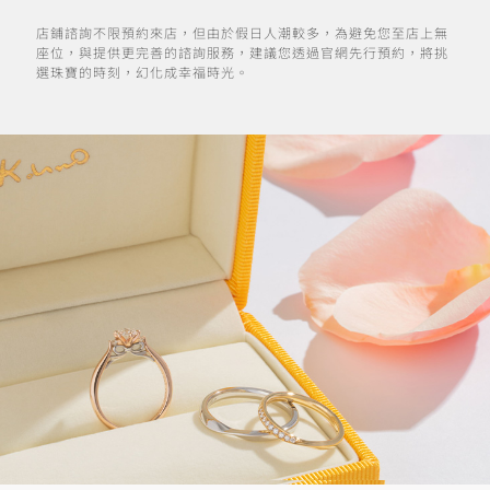
店鋪諮詢不限預約來店，但由於假日人潮較多，為避免您至店上無
座位，與提供更完善的諮詢服務，建議您透過官網先行預約，將挑
選珠寶的時刻，幻化成幸福時光。