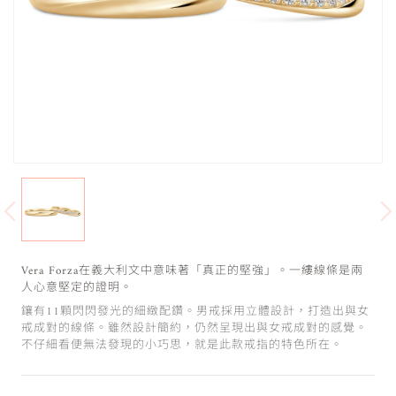
Vera Forza在義大利文中意味著「真正的堅強」。一縷線條是兩
人心意堅定的證明。
鑲有11顆閃閃發光的細緻配鑽。男戒採用立體設計，打造出與女
戒成對的線條。雖然設計簡約，仍然呈現出與女戒成對的感覺。
不仔細看便無法發現的小巧思，就是此款戒指的特色所在。