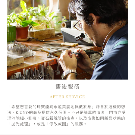
售後服務
AFTER SERVICE
「希望您喜愛的珠寶能夠永遠美麗地佩戴於身」源自於這樣的想
法，K.UNO的商品提供永久保固。不只是簡單的清潔，門市亦受
理消除細小刮痕、寶石鬆脫等的檢查，以及恢復如同新品狀態的
「拋光處理」，或是「修改戒圍」的服務。