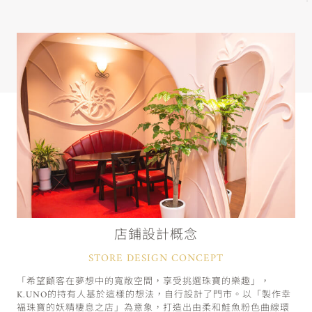
店鋪設計概念
STORE DESIGN CONCEPT
「希望顧客在夢想中的寬敞空間，享受挑選珠寶的樂趣」，
K.UNO的持有人基於這樣的想法，自行設計了門市。以「製作幸
福珠寶的妖精棲息之店」為意象，打造出由柔和鮭魚粉色曲線環