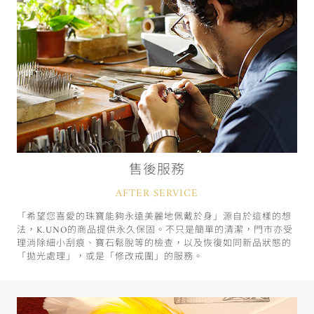
售後服務
AFTER SERVICE
「希望您喜愛的珠寶能夠永遠美麗地佩戴於身」源自於這樣的想
法，K.UNO的商品提供永久保固。不只是簡單的清潔，門市亦受
理消除細小刮痕、寶石鬆脫等的檢查，以及恢復如同新品狀態的
「拋光處理」，或是「修改戒圍」的服務。