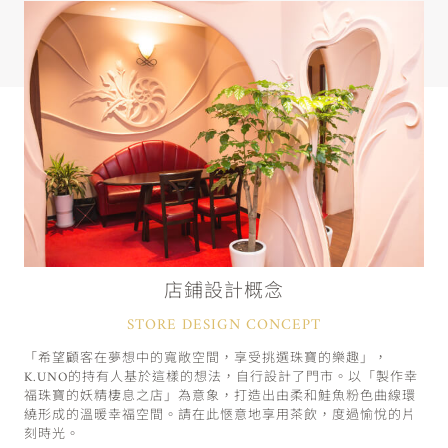
店鋪設計概念
STORE DESIGN CONCEPT
「希望顧客在夢想中的寬敞空間，享受挑選珠寶的樂趣」，
K.UNO的持有人基於這樣的想法，自行設計了門市。以「製作幸
福珠寶的妖精棲息之店」為意象，打造出由柔和鮭魚粉色曲線環
繞形成的溫暖幸福空間。請在此愜意地享用茶飲，度過愉悅的片
刻時光。