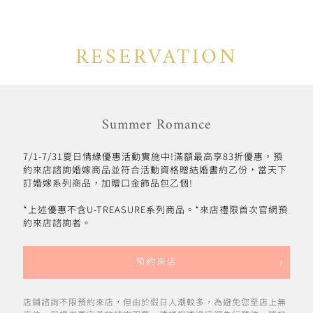
RESERVATION
Summer Romance
7/1-7/31夏日情緣優惠活動實施中!滿額最高享83折優惠，預
約來店諮詢婚嫁商品並符合活動資格贈結婚書約乙份，當天下
訂婚嫁系列商品，加贈口金飾品包乙個!
*上述優惠不含U-TREASURE系列商品。*來店禮限首次官網預
約來店諮詢者。
預約來店
店鋪諮詢不限預約來店，但由於假日人潮較多，為避免您至店上無