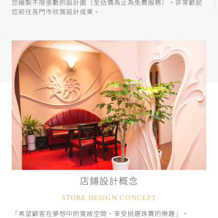
您繪製不限張數的設計圖（至估價為止為免費服務）。非常歡迎
您前往各門市欣賞設計成果。
店鋪設計概念
STORE DESIGN CONCEPT
「希望顧客在夢想中的寬敞空間，享受挑選珠寶的樂趣」，