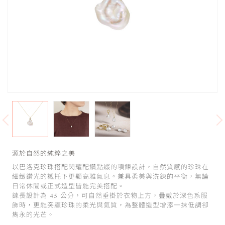
源於自然的純粹之美
以巴洛克珍珠搭配閃耀配鑽點綴的項鍊設計，自然質感的珍珠在
細緻鑽光的襯托下更顯高雅氣息。兼具柔美與洗鍊的平衡，無論
日常休閒或正式造型皆能完美搭配。
鍊長設計為 45 公分，可自然垂掛於衣物上方，疊戴於深色系服
飾時，更能突顯珍珠的柔光與氣質，為整體造型增添一抹低調卻
雋永的光芒。