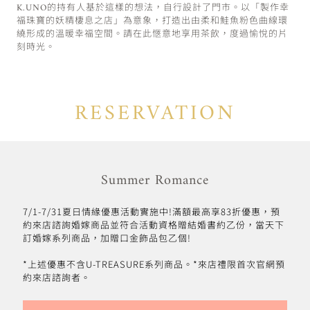
K.UNO的持有人基於這樣的想法，自行設計了門市。以「製作幸
福珠寶的妖精棲息之店」為意象，打造出由柔和鮭魚粉色曲線環
繞形成的溫暖幸福空間。請在此愜意地享用茶飲，度過愉悅的片
刻時光。
RESERVATION
Summer Romance
7/1-7/31夏日情緣優惠活動實施中!滿額最高享83折優惠，預
約來店諮詢婚嫁商品並符合活動資格贈結婚書約乙份，當天下
訂婚嫁系列商品，加贈口金飾品包乙個!
*上述優惠不含U-TREASURE系列商品。*來店禮限首次官網預
約來店諮詢者。