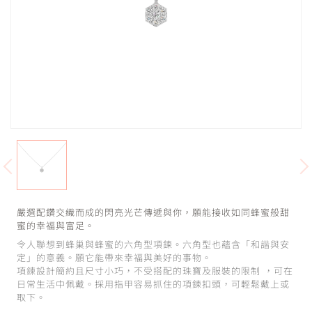
嚴選配鑽交織而成的閃亮光芒傳遞與你，願能接收如同蜂蜜般甜
蜜的幸福與富足。
令人聯想到蜂巢與蜂蜜的六角型項鍊。六角型也蘊含「和諧與安
定」的意義。願它能帶來幸福與美好的事物。
項鍊設計簡約且尺寸小巧，不受搭配的珠寶及服裝的限制 ，可在
日常生活中佩戴。採用指甲容易抓住的項鍊扣頭，可輕鬆戴上或
取下。