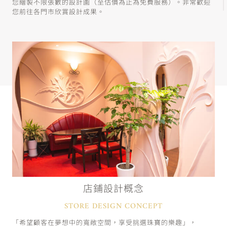
您繪製不限張數的設計圖（至估價為止為免費服務）。非常歡迎
您前往各門市欣賞設計成果。
店鋪設計概念
STORE DESIGN CONCEPT
「希望顧客在夢想中的寬敞空間，享受挑選珠寶的樂趣」，