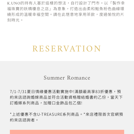
K.UNO的持有人基於這樣的想法，自行設計了門市。以「製作幸
福珠寶的妖精棲息之店」為意象，打造出由柔和鮭魚粉色曲線環
繞形成的溫暖幸福空間。請在此愜意地享用茶飲，度過愉悅的片
刻時光。
RESERVATION
Summer Romance
7/1-7/31夏日情緣優惠活動實施中!滿額最高享83折優惠，預
約來店諮詢婚嫁商品並符合活動資格贈結婚書約乙份，當天下
訂婚嫁系列商品，加贈口金飾品包乙個!
*上述優惠不含U-TREASURE系列商品。*來店禮限首次官網預
約來店諮詢者。