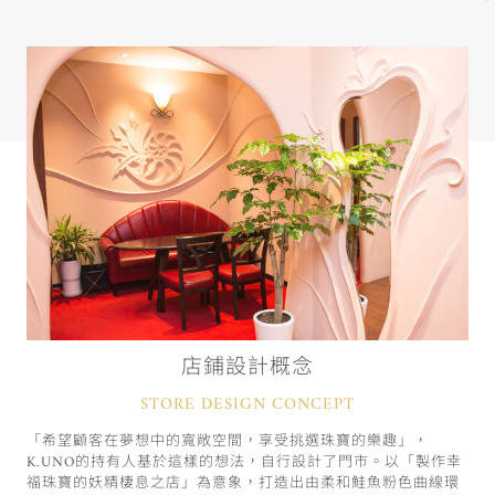
店鋪設計概念
STORE DESIGN CONCEPT
「希望顧客在夢想中的寬敞空間，享受挑選珠寶的樂趣」，
K.UNO的持有人基於這樣的想法，自行設計了門市。以「製作幸
福珠寶的妖精棲息之店」為意象，打造出由柔和鮭魚粉色曲線環