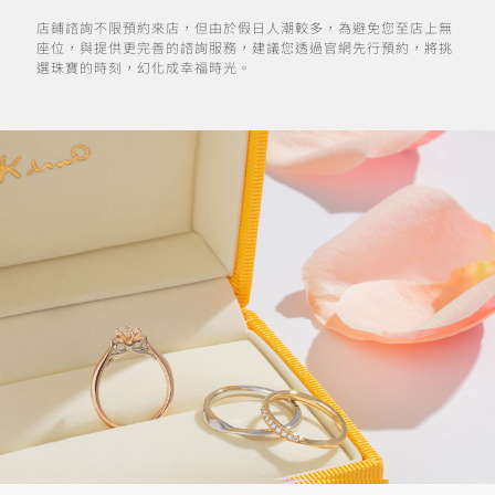
店鋪諮詢不限預約來店，但由於假日人潮較多，為避免您至店上無
座位，與提供更完善的諮詢服務，建議您透過官網先行預約，將挑
選珠寶的時刻，幻化成幸福時光。