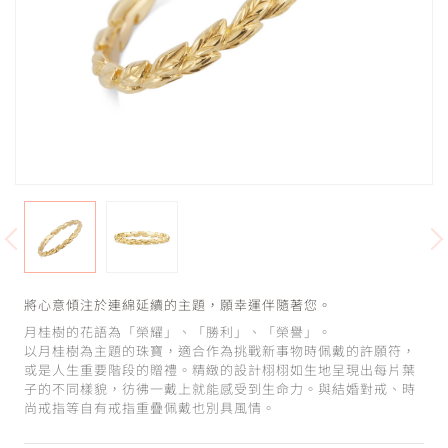
將心意傾注於連綿延續的主題，願幸運伴隨著您。
月桂樹的花語為「榮耀」、「勝利」、「榮譽」。
以月桂樹為主題的珠寶，適合作為挑戰新事物時佩戴的許願符，
或是人生重要階段的贈禮。精緻的設計栩栩如生地呈現出每片葉
子的不同樣貌，彷彿一戴上就能感受到生命力。與結婚對戒、時
尚戒指等自有戒指重疊佩戴也別具風情。