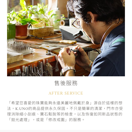
售後服務
AFTER SERVICE
「希望您喜愛的珠寶能夠永遠美麗地佩戴於身」源自於這樣的想
法，K.UNO的商品提供永久保固。不只是簡單的清潔，門市亦受
理消除細小刮痕、寶石鬆脫等的檢查，以及恢復如同新品狀態的
「拋光處理」，或是「修改戒圍」的服務。