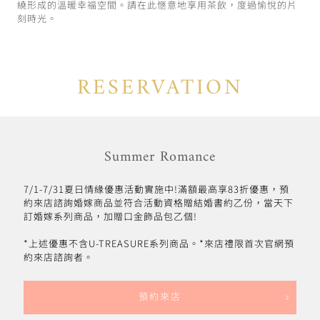
繞形成的溫暖幸福空間。請在此愜意地享用茶飲，度過愉悅的片
刻時光。
RESERVATION
Summer Romance
7/1-7/31夏日情緣優惠活動實施中!滿額最高享83折優惠，預
約來店諮詢婚嫁商品並符合活動資格贈結婚書約乙份，當天下
訂婚嫁系列商品，加贈口金飾品包乙個!
*上述優惠不含U-TREASURE系列商品。*來店禮限首次官網預
約來店諮詢者。
預約來店