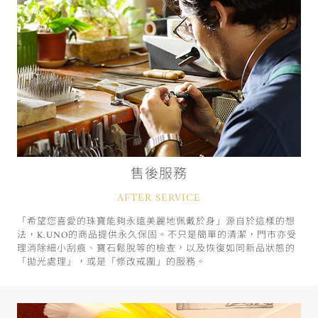
售後服務
AFTER SERVICE
「希望您喜愛的珠寶能夠永遠美麗地佩戴於身」源自於這樣的想
法，K.UNO的商品提供永久保固。不只是簡單的清潔，門市亦受
理消除細小刮痕、寶石鬆脫等的檢查，以及恢復如同新品狀態的
「拋光處理」，或是「修改戒圍」的服務。