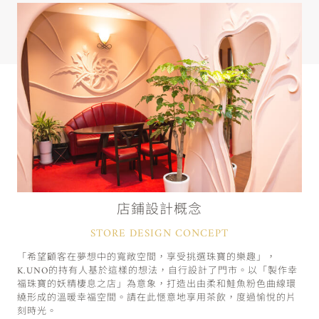
店鋪設計概念
STORE DESIGN CONCEPT
「希望顧客在夢想中的寬敞空間，享受挑選珠寶的樂趣」，
K.UNO的持有人基於這樣的想法，自行設計了門市。以「製作幸
福珠寶的妖精棲息之店」為意象，打造出由柔和鮭魚粉色曲線環
繞形成的溫暖幸福空間。請在此愜意地享用茶飲，度過愉悅的片
刻時光。