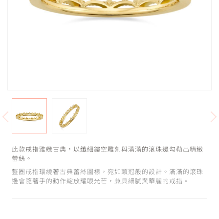
此款戒指雅緻古典，以纖細鏤空雕刻與滿滿的滾珠邊勾勒出精緻
蕾絲。
整圈戒指環繞著古典蕾絲圖樣，宛如頭冠般的設計。滿滿的滾珠
邊會隨著手的動作綻放耀眼光芒，兼具細膩與華麗的戒指。