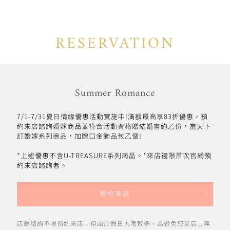
RESERVATION
Summer Romance
7/1-7/31夏日情緣優惠活動實施中!滿額最高享83折優惠，預
約來店諮詢婚嫁商品並符合活動資格贈結婚書約乙份，當天下
訂婚嫁系列商品，加贈口金飾品包乙個!
*上述優惠不含U-TREASURE系列商品。*來店禮限首次官網預
約來店諮詢者。
預約來店
店鋪諮詢不限預約來店，但由於假日人潮較多，為避免您至店上無