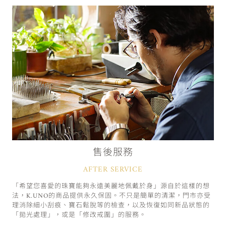
售後服務
AFTER SERVICE
「希望您喜愛的珠寶能夠永遠美麗地佩戴於身」源自於這樣的想
法，K.UNO的商品提供永久保固。不只是簡單的清潔，門市亦受
理消除細小刮痕、寶石鬆脫等的檢查，以及恢復如同新品狀態的
「拋光處理」，或是「修改戒圍」的服務。