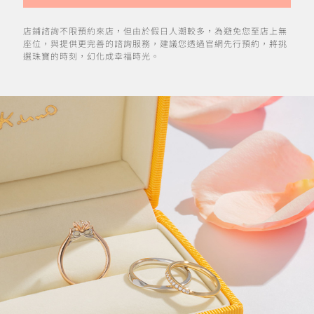
店鋪諮詢不限預約來店，但由於假日人潮較多，為避免您至店上無
座位，與提供更完善的諮詢服務，建議您透過官網先行預約，將挑
選珠寶的時刻，幻化成幸福時光。