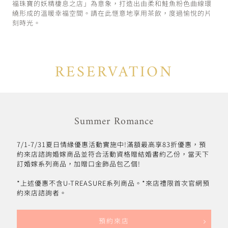
福珠寶的妖精棲息之店」為意象，打造出由柔和鮭魚粉色曲線環
繞形成的溫暖幸福空間。請在此愜意地享用茶飲，度過愉悅的片
刻時光。
RESERVATION
Summer Romance
7/1-7/31夏日情緣優惠活動實施中!滿額最高享83折優惠，預
約來店諮詢婚嫁商品並符合活動資格贈結婚書約乙份，當天下
訂婚嫁系列商品，加贈口金飾品包乙個!
*上述優惠不含U-TREASURE系列商品。*來店禮限首次官網預
約來店諮詢者。
預約來店