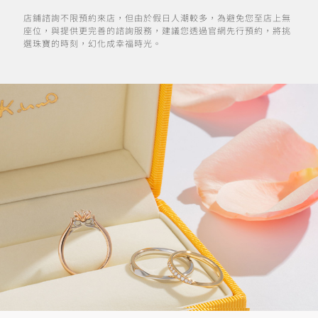
店鋪諮詢不限預約來店，但由於假日人潮較多，為避免您至店上無
座位，與提供更完善的諮詢服務，建議您透過官網先行預約，將挑
選珠寶的時刻，幻化成幸福時光。