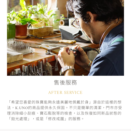
售後服務
AFTER SERVICE
「希望您喜愛的珠寶能夠永遠美麗地佩戴於身」源自於這樣的想
法，K.UNO的商品提供永久保固。不只是簡單的清潔，門市亦受
理消除細小刮痕、寶石鬆脫等的檢查，以及恢復如同新品狀態的
「拋光處理」，或是「修改戒圍」的服務。