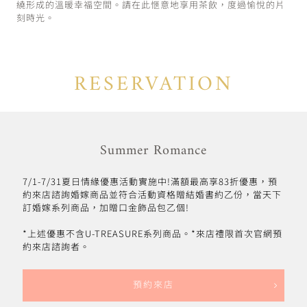
繞形成的溫暖幸福空間。請在此愜意地享用茶飲，度過愉悅的片
刻時光。
RESERVATION
Summer Romance
7/1-7/31夏日情緣優惠活動實施中!滿額最高享83折優惠，預
約來店諮詢婚嫁商品並符合活動資格贈結婚書約乙份，當天下
訂婚嫁系列商品，加贈口金飾品包乙個!
*上述優惠不含U-TREASURE系列商品。*來店禮限首次官網預
約來店諮詢者。
預約來店