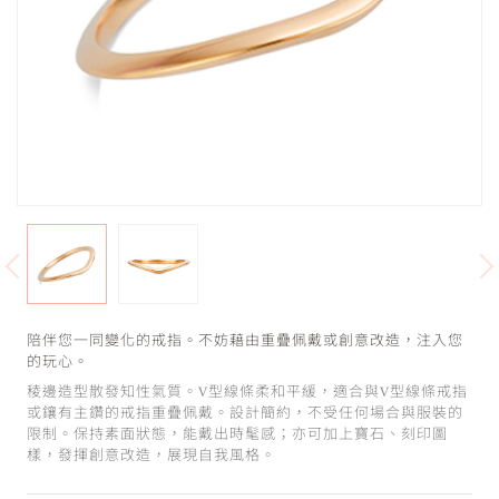
陪伴您一同變化的戒指。不妨藉由重疊佩戴或創意改造，注入您
的玩心。
稜邊造型散發知性氣質。V型線條柔和平緩，適合與V型線條戒指
或鑲有主鑽的戒指重疊佩戴。設計簡約，不受任何場合與服裝的
限制。保持素面狀態，能戴出時髦感；亦可加上寶石、刻印圖
樣，發揮創意改造，展現自我風格。