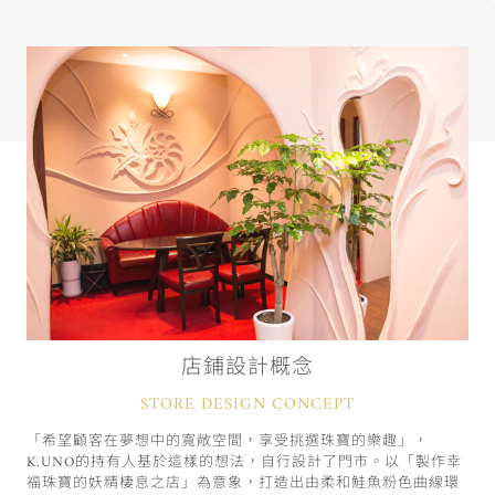
店鋪設計概念
STORE DESIGN CONCEPT
「希望顧客在夢想中的寬敞空間，享受挑選珠寶的樂趣」，
K.UNO的持有人基於這樣的想法，自行設計了門市。以「製作幸
福珠寶的妖精棲息之店」為意象，打造出由柔和鮭魚粉色曲線環