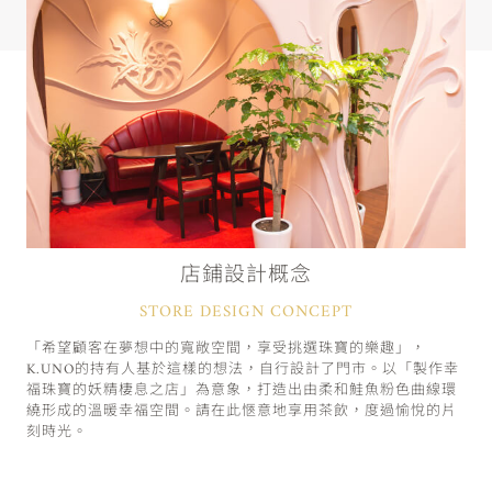
店鋪設計概念
STORE DESIGN CONCEPT
「希望顧客在夢想中的寬敞空間，享受挑選珠寶的樂趣」，
K.UNO的持有人基於這樣的想法，自行設計了門市。以「製作幸
福珠寶的妖精棲息之店」為意象，打造出由柔和鮭魚粉色曲線環
繞形成的溫暖幸福空間。請在此愜意地享用茶飲，度過愉悅的片
刻時光。