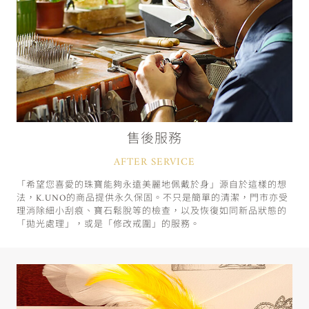
售後服務
AFTER SERVICE
「希望您喜愛的珠寶能夠永遠美麗地佩戴於身」源自於這樣的想
法，K.UNO的商品提供永久保固。不只是簡單的清潔，門市亦受
理消除細小刮痕、寶石鬆脫等的檢查，以及恢復如同新品狀態的
「拋光處理」，或是「修改戒圍」的服務。