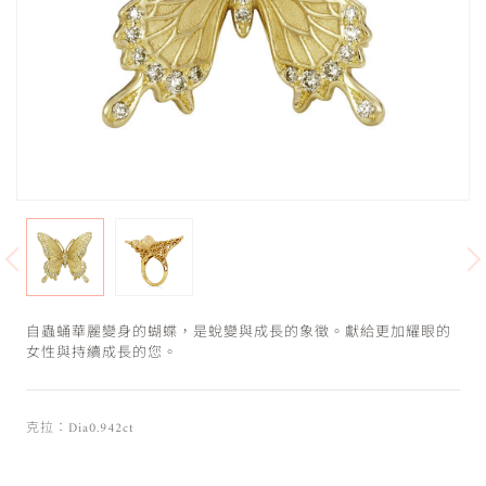
自蟲蛹華麗變身的蝴蝶，是蛻變與成長的象徵。獻給更加耀眼的
女性與持續成長的您。
克拉：Dia0.942ct