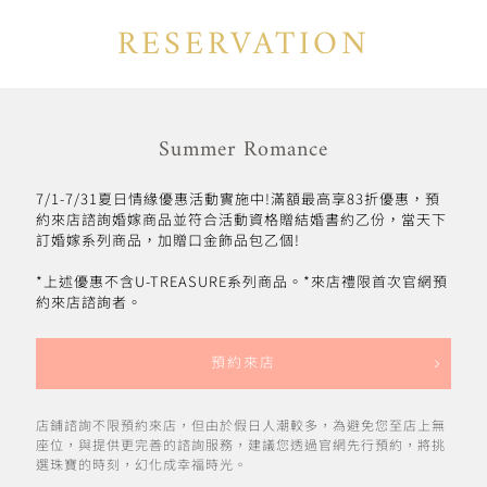
RESERVATION
Summer Romance
7/1-7/31夏日情緣優惠活動實施中!滿額最高享83折優惠，預
約來店諮詢婚嫁商品並符合活動資格贈結婚書約乙份，當天下
訂婚嫁系列商品，加贈口金飾品包乙個!
*上述優惠不含U-TREASURE系列商品。*來店禮限首次官網預
約來店諮詢者。
預約來店
店鋪諮詢不限預約來店，但由於假日人潮較多，為避免您至店上無
座位，與提供更完善的諮詢服務，建議您透過官網先行預約，將挑
選珠寶的時刻，幻化成幸福時光。