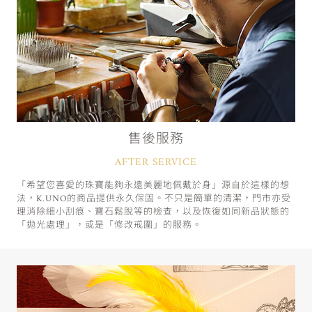
售後服務
AFTER SERVICE
「希望您喜愛的珠寶能夠永遠美麗地佩戴於身」源自於這樣的想
法，K.UNO的商品提供永久保固。不只是簡單的清潔，門市亦受
理消除細小刮痕、寶石鬆脫等的檢查，以及恢復如同新品狀態的
「拋光處理」，或是「修改戒圍」的服務。