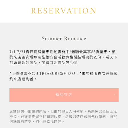
RESERVATION
Summer Romance
7/1-7/31夏日情緣優惠活動實施中!滿額最高享83折優惠，預
約來店諮詢婚嫁商品並符合活動資格贈結婚書約乙份，當天下
訂婚嫁系列商品，加贈口金飾品包乙個!
*上述優惠不含U-TREASURE系列商品。*來店禮限首次官網預
約來店諮詢者。
預約來店
店鋪諮詢不限預約來店，但由於假日人潮較多，為避免您至店上無
座位，與提供更完善的諮詢服務，建議您透過官網先行預約，將挑
選珠寶的時刻，幻化成幸福時光。