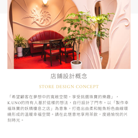
店鋪設計概念
STORE DESIGN CONCEPT
「希望顧客在夢想中的寬敞空間，享受挑選珠寶的樂趣」，
K.UNO的持有人基於這樣的想法，自行設計了門市。以「製作幸
福珠寶的妖精棲息之店」為意象，打造出由柔和鮭魚粉色曲線環
繞形成的溫暖幸福空間。請在此愜意地享用茶飲，度過愉悅的片
刻時光。