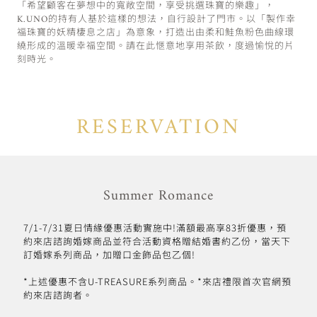
「希望顧客在夢想中的寬敞空間，享受挑選珠寶的樂趣」，
K.UNO的持有人基於這樣的想法，自行設計了門市。以「製作幸
福珠寶的妖精棲息之店」為意象，打造出由柔和鮭魚粉色曲線環
繞形成的溫暖幸福空間。請在此愜意地享用茶飲，度過愉悅的片
刻時光。
RESERVATION
Summer Romance
7/1-7/31夏日情緣優惠活動實施中!滿額最高享83折優惠，預
約來店諮詢婚嫁商品並符合活動資格贈結婚書約乙份，當天下
訂婚嫁系列商品，加贈口金飾品包乙個!
*上述優惠不含U-TREASURE系列商品。*來店禮限首次官網預
約來店諮詢者。