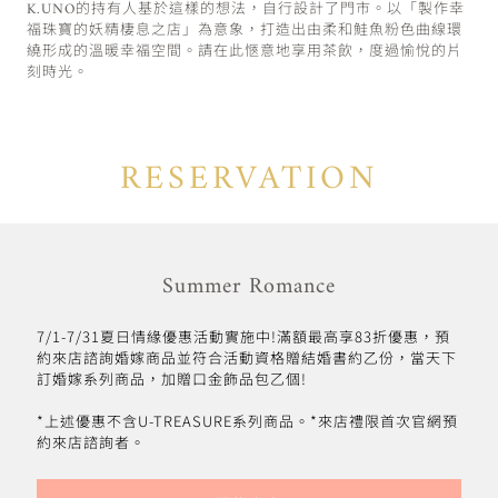
K.UNO的持有人基於這樣的想法，自行設計了門市。以「製作幸
福珠寶的妖精棲息之店」為意象，打造出由柔和鮭魚粉色曲線環
繞形成的溫暖幸福空間。請在此愜意地享用茶飲，度過愉悅的片
刻時光。
RESERVATION
Summer Romance
7/1-7/31夏日情緣優惠活動實施中!滿額最高享83折優惠，預
約來店諮詢婚嫁商品並符合活動資格贈結婚書約乙份，當天下
訂婚嫁系列商品，加贈口金飾品包乙個!
*上述優惠不含U-TREASURE系列商品。*來店禮限首次官網預
約來店諮詢者。