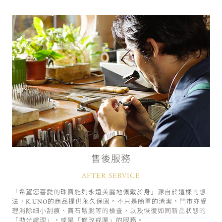
售後服務
AFTER SERVICE
「希望您喜愛的珠寶能夠永遠美麗地佩戴於身」源自於這樣的想
法，K.UNO的商品提供永久保固。不只是簡單的清潔，門市亦受
理消除細小刮痕、寶石鬆脫等的檢查，以及恢復如同新品狀態的
「拋光處理」，或是「修改戒圍」的服務。