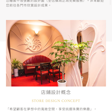
您繪製不限張數的設計圖（至估價為止為免費服務）。非常歡迎
您前往各門市欣賞設計成果。
店鋪設計概念
STORE DESIGN CONCEPT
「希望顧客在夢想中的寬敞空間，享受挑選珠寶的樂趣」，