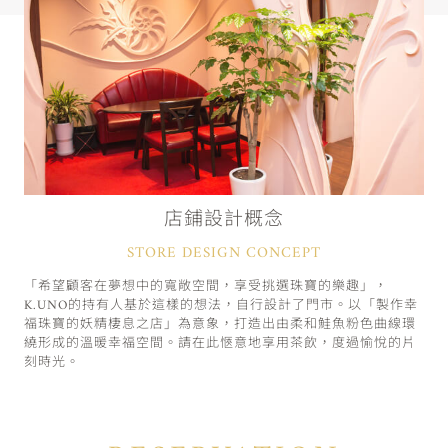
店鋪設計概念
STORE DESIGN CONCEPT
「希望顧客在夢想中的寬敞空間，享受挑選珠寶的樂趣」，
K.UNO的持有人基於這樣的想法，自行設計了門市。以「製作幸
福珠寶的妖精棲息之店」為意象，打造出由柔和鮭魚粉色曲線環
繞形成的溫暖幸福空間。請在此愜意地享用茶飲，度過愉悅的片
刻時光。