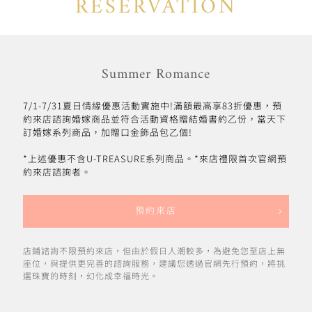
RESERVATION
Summer Romance
7/1-7/31夏日情緣優惠活動實施中!滿額最高享83折優惠，預
約來店諮詢婚嫁商品並符合活動資格贈結婚書約乙份，當天下
訂婚嫁系列商品，加贈口金飾品包乙個!
*上述優惠不含U-TREASURE系列商品。*來店禮限首次官網預
約來店諮詢者。
預約來店
店鋪諮詢不限預約來店，但由於假日人潮較多，為避免您至店上無
座位，與提供更完善的諮詢服務，建議您透過官網先行預約，將挑
選珠寶的時刻，幻化成幸福時光。