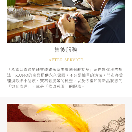
售後服務
AFTER SERVICE
「希望您喜愛的珠寶能夠永遠美麗地佩戴於身」源自於這樣的想
法，K.UNO的商品提供永久保固。不只是簡單的清潔，門市亦受
理消除細小刮痕、寶石鬆脫等的檢查，以及恢復如同新品狀態的
「拋光處理」，或是「修改戒圍」的服務。