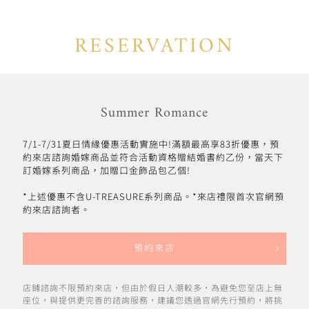
RESERVATION
Summer Romance
7/1-7/31夏日情緣優惠活動實施中!滿額最高享83折優惠，預
約來店諮詢婚嫁商品並符合活動資格贈結婚書約乙份，當天下
訂婚嫁系列商品，加贈口金飾品包乙個!
*上述優惠不含U-TREASURE系列商品。*來店禮限首次官網預
約來店諮詢者。
預約來店
店鋪諮詢不限預約來店，但由於假日人潮較多，為避免您至店上無
座位，與提供更完善的諮詢服務，建議您透過官網先行預約，將挑