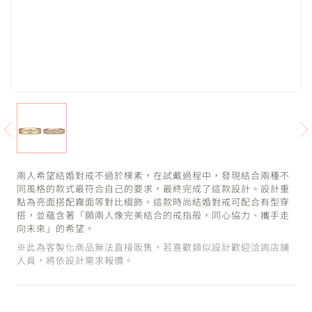
兩人希望結婚對戒不過於樸素，在試戴過程中，發現結合兩種不
同風格的款式最符合自己的要求，最終完成了這款設計。設計重
點為亮面搭配霧面等對比綴飾。這款時尚結婚對戒可配合有型穿
搭，並蘊含著「願兩人像完美結合的戒指般，同心協力、攜手走
向未來」的希望。
※此為客製化商品無法直接販售，若喜歡類似設計歡迎洽詢店鋪
人員，將依設計需求報價。