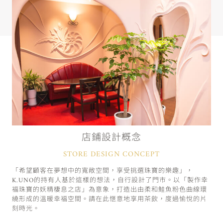
店鋪設計概念
STORE DESIGN CONCEPT
「希望顧客在夢想中的寬敞空間，享受挑選珠寶的樂趣」，
K.UNO的持有人基於這樣的想法，自行設計了門市。以「製作幸
福珠寶的妖精棲息之店」為意象，打造出由柔和鮭魚粉色曲線環
繞形成的溫暖幸福空間。請在此愜意地享用茶飲，度過愉悅的片
刻時光。