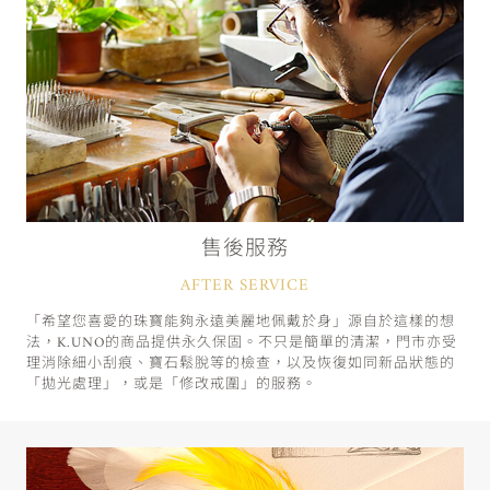
售後服務
AFTER SERVICE
「希望您喜愛的珠寶能夠永遠美麗地佩戴於身」源自於這樣的想
法，K.UNO的商品提供永久保固。不只是簡單的清潔，門市亦受
理消除細小刮痕、寶石鬆脫等的檢查，以及恢復如同新品狀態的
「拋光處理」，或是「修改戒圍」的服務。