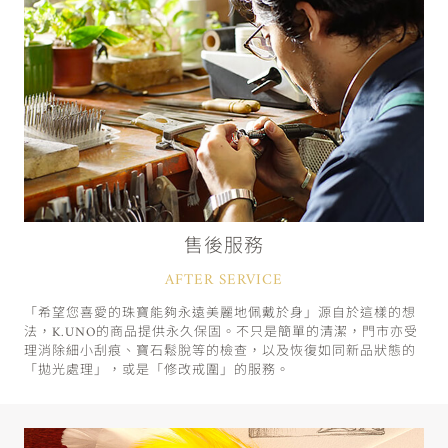
售後服務
AFTER SERVICE
「希望您喜愛的珠寶能夠永遠美麗地佩戴於身」源自於這樣的想
法，K.UNO的商品提供永久保固。不只是簡單的清潔，門市亦受
理消除細小刮痕、寶石鬆脫等的檢查，以及恢復如同新品狀態的
「拋光處理」，或是「修改戒圍」的服務。