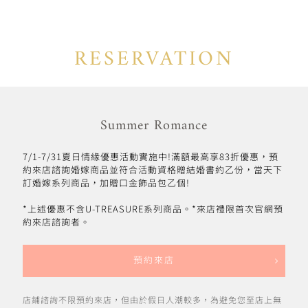
RESERVATION
Summer Romance
7/1-7/31夏日情緣優惠活動實施中!滿額最高享83折優惠，預
約來店諮詢婚嫁商品並符合活動資格贈結婚書約乙份，當天下
訂婚嫁系列商品，加贈口金飾品包乙個!
*上述優惠不含U-TREASURE系列商品。*來店禮限首次官網預
約來店諮詢者。
預約來店
店鋪諮詢不限預約來店，但由於假日人潮較多，為避免您至店上無