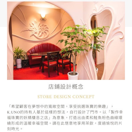
店鋪設計概念
STORE DESIGN CONCEPT
「希望顧客在夢想中的寬敞空間，享受挑選珠寶的樂趣」，
K.UNO的持有人基於這樣的想法，自行設計了門市。以「製作幸
福珠寶的妖精棲息之店」為意象，打造出由柔和鮭魚粉色曲線環
繞形成的溫暖幸福空間。請在此愜意地享用茶飲，度過愉悅的片
刻時光。