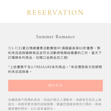
RESERVATION
Summer Romance
7/1-7/31夏日情緣優惠活動實施中!滿額最高享83折優惠，預
約來店諮詢婚嫁商品並符合活動資格贈結婚書約乙份，當天下
訂婚嫁系列商品，加贈口金飾品包乙個!
*上述優惠不含U-TREASURE系列商品。*來店禮限首次官網預
約來店諮詢者。
預約來店
店鋪諮詢不限預約來店，但由於假日人潮較多，為避免您至店上無
座位，與提供更完善的諮詢服務，建議您透過官網先行預約，將挑
選珠寶的時刻，幻化成幸福時光。