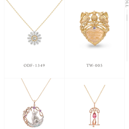
ODF-1349
TW-005