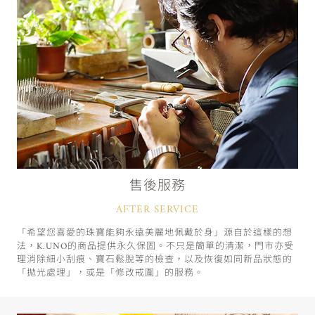
售後服務
AFTER SERVICE
「希望您喜愛的珠寶能夠永遠美麗地佩戴於身」源自於這樣的想
法，K.UNO的商品提供永久保固。不只是簡單的清潔，門市亦受
理消除細小刮痕、寶石鬆脫等的檢查，以及恢復如同新品狀態的
「拋光處理」，或是「修改戒圍」的服務。