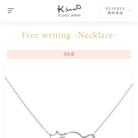
RESERVE
預約來店
Free writing -Necklace-
白K金