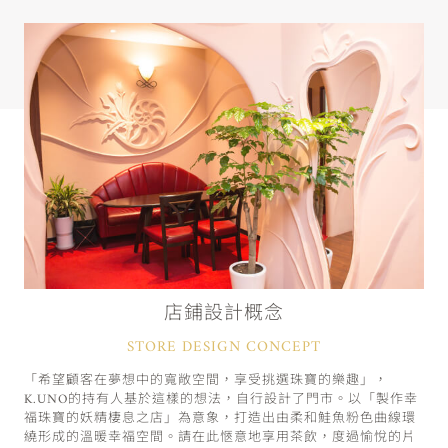
店鋪設計概念
STORE DESIGN CONCEPT
「希望顧客在夢想中的寬敞空間，享受挑選珠寶的樂趣」，
K.UNO的持有人基於這樣的想法，自行設計了門市。以「製作幸
福珠寶的妖精棲息之店」為意象，打造出由柔和鮭魚粉色曲線環
繞形成的溫暖幸福空間。請在此愜意地享用茶飲，度過愉悅的片