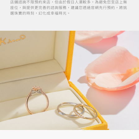
店鋪諮詢不限預約來店，但由於假日人潮較多，為避免您至店上無
座位，與提供更完善的諮詢服務，建議您透過官網先行預約，將挑
選珠寶的時刻，幻化成幸福時光。