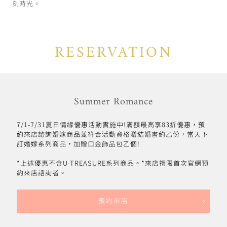
刻時光。
RESERVATION
Summer Romance
7/1-7/31夏日情緣優惠活動實施中!滿額最高享83折優惠，預
約來店諮詢婚嫁商品並符合活動資格贈結婚書約乙份，當天下
訂婚嫁系列商品，加贈口金飾品包乙個!
*上述優惠不含U-TREASURE系列商品。*來店禮限首次官網預
約來店諮詢者。
預約來店