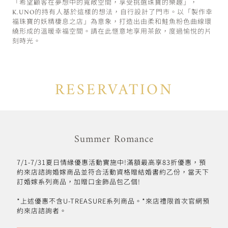
「希望顧客在夢想中的寬敞空間，享受挑選珠寶的樂趣」，
K.UNO的持有人基於這樣的想法，自行設計了門市。以「製作幸
福珠寶的妖精棲息之店」為意象，打造出由柔和鮭魚粉色曲線環
繞形成的溫暖幸福空間。請在此愜意地享用茶飲，度過愉悅的片
刻時光。
RESERVATION
Summer Romance
7/1-7/31夏日情緣優惠活動實施中!滿額最高享83折優惠，預
約來店諮詢婚嫁商品並符合活動資格贈結婚書約乙份，當天下
訂婚嫁系列商品，加贈口金飾品包乙個!
*上述優惠不含U-TREASURE系列商品。*來店禮限首次官網預
約來店諮詢者。