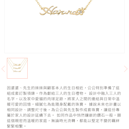
因婆婆、先生的妹妹與顧客本人的生日相近，公公特別準備了這
組成套訂製項鍊，作為獻給三人的生日禮物。 設計中融入三人的
名字，以及家中愛貓的肉球足跡，將家人之間的連結與日常中溫
暖可愛的回憶，細膩化為能隨身配戴的珠寶。 據說未來也計畫以
相同設計、調整尺寸後，為公公與先生製作成套珠寶，讓這份專
屬於家人的設計延續下去。 如同作品中悄然鑲嵌的鑽石一般，願
這個親密而溫暖的家庭，無論時光流轉，都能以堅定不變的羈絆
緊緊相繫。