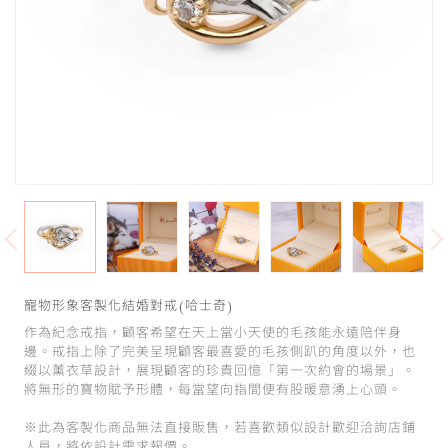
寵物形象客製化結婚對戒(哈士奇)
作為紀念戒指，顧客希望在天上當小天使的毛孩能永遠陪伴身
邊。戒指上除了完美呈現顧客最喜愛的毛孩側趴的角度以外，也
綴以薰衣草設計，展現顧客的珍貴回憶「第一次約會的場景」。
將無形的寶物賦予形體，每當望向指間便有股暖意湧上心頭。
※此為客製化商品無法直接販售，若喜歡類似設計歡迎洽詢店鋪
人員，將依設計需求報價。