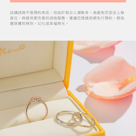
店鋪諮詢不限預約來店，但由於假日人潮較多，為避免您至店上無
座位，與提供更完善的諮詢服務，建議您透過官網先行預約，將挑
選珠寶的時刻，幻化成幸福時光。