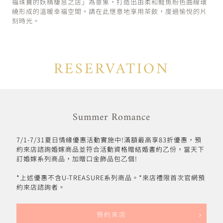
福珠寶的妖精棲息之店」為意象，打造出由柔和鮭魚粉色曲線環
繞形成的溫暖幸福空間。請在此愜意地享用茶飲，度過愉悅的片
刻時光。
RESERVATION
Summer Romance
7/1-7/31夏日情緣優惠活動實施中!滿額最高享83折優惠，預
約來店諮詢婚嫁商品並符合活動資格贈結婚書約乙份，當天下
訂婚嫁系列商品，加贈口金飾品包乙個!
*上述優惠不含U-TREASURE系列商品。*來店禮限首次官網預
約來店諮詢者。
預約來店