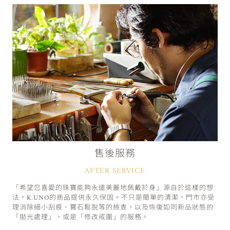
售後服務
AFTER SERVICE
「希望您喜愛的珠寶能夠永遠美麗地佩戴於身」源自於這樣的想
法，K.UNO的商品提供永久保固。不只是簡單的清潔，門市亦受
理消除細小刮痕、寶石鬆脫等的檢查，以及恢復如同新品狀態的
「拋光處理」，或是「修改戒圍」的服務。