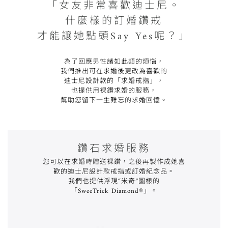
「女友非常喜歡迪士尼。
什麼樣的訂婚鑽戒
才能讓她點頭Say Yes呢？」
為了回應男性諸如此類的煩惱，
我們推出可在求婚後更改為喜歡的
迪士尼設計款的「求婚戒指」，
也提供用裸鑽求婚的服務，
幫助您留下一生難忘的求婚回憶。
鑽石求婚服務
您可以在求婚時贈送裸鑽，
之後再製作成她喜
歡的迪士尼設計款戒指或訂婚紀念品。
我們也提供浮現“米奇”圖樣的
「SweeTrick Diamond®」。