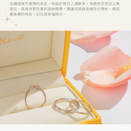
店鋪諮詢不限預約來店，但由於假日人潮較多，為避免您至店上無
座位，與提供更完善的諮詢服務，建議您透過官網先行預約，將挑
選珠寶的時刻，幻化成幸福時光。