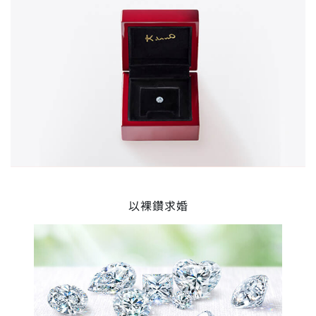
以裸鑽求婚