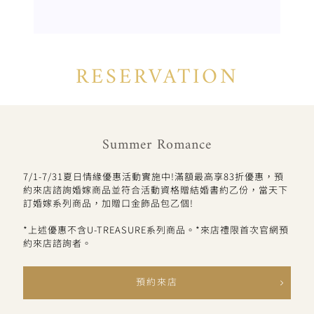
RESERVATION
Summer Romance
7/1-7/31夏日情緣優惠活動實施中!滿額最高享83折優惠，預
約來店諮詢婚嫁商品並符合活動資格贈結婚書約乙份，當天下
訂婚嫁系列商品，加贈口金飾品包乙個!
*上述優惠不含U-TREASURE系列商品。*來店禮限首次官網預
約來店諮詢者。
預約來店