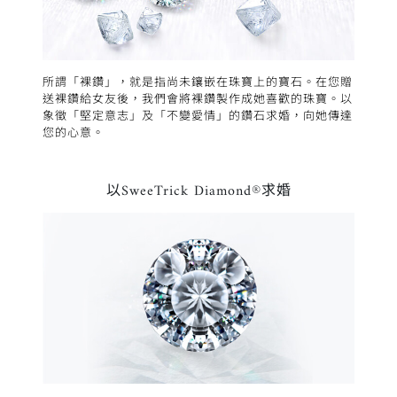
所謂「裸鑽」，就是指尚未鑲嵌在珠寶上的寶石。在您贈
送裸鑽給女友後，我們會將裸鑽製作成她喜歡的珠寶。以
象徵「堅定意志」及「不變愛情」的鑽石求婚，向她傳達
您的心意。
以SweeTrick Diamond®求婚