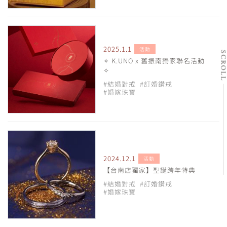
2025.1.1
活動
SCRO
✧ K.UNO x 舊振南獨家聯名活動
✧
#結婚對戒
#訂婚鑽戒
#婚嫁珠寶
2024.12.1
活動
【台南店獨家】聖誕跨年特典
#結婚對戒
#訂婚鑽戒
#婚嫁珠寶