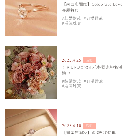
【南西店獨家】Celebrate Love
專屬特典
#結婚對戒
#訂婚鑽戒
#婚嫁珠寶
2025.4.25
活動
✧ K.UNO x 浪花花藝獨家聯名活
動 ✧
#結婚對戒
#訂婚鑽戒
#婚嫁珠寶
2025.4.10
活動
【忠孝店獨家】浪漫520特典