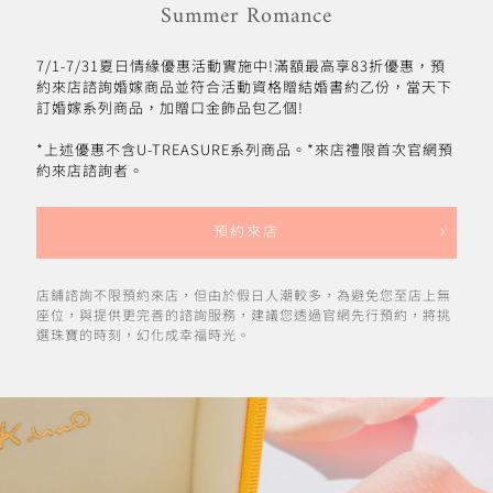
Summer Romance
7/1-7/31夏日情緣優惠活動實施中!滿額最高享83折優惠，預
約來店諮詢婚嫁商品並符合活動資格贈結婚書約乙份，當天下
訂婚嫁系列商品，加贈口金飾品包乙個!
*上述優惠不含U-TREASURE系列商品。*來店禮限首次官網預
約來店諮詢者。
預約來店
店鋪諮詢不限預約來店，但由於假日人潮較多，為避免您至店上無
座位，與提供更完善的諮詢服務，建議您透過官網先行預約，將挑
選珠寶的時刻，幻化成幸福時光。