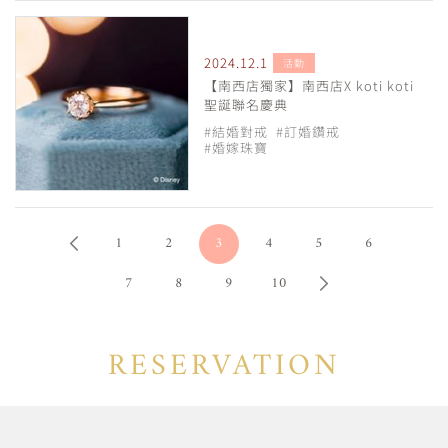
2024.12.1
活動
【南西店獨家】南西店X koti koti
聖誕聯名慶典
#結婚對戒
#訂婚鑽戒
#婚嫁珠寶
1
2
3
4
5
6
7
8
9
10
RESERVATION