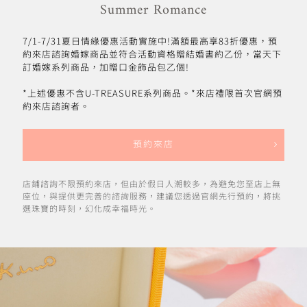
Summer Romance
7/1-7/31夏日情緣優惠活動實施中!滿額最高享83折優惠，預
約來店諮詢婚嫁商品並符合活動資格贈結婚書約乙份，當天下
訂婚嫁系列商品，加贈口金飾品包乙個!
*上述優惠不含U-TREASURE系列商品。*來店禮限首次官網預
約來店諮詢者。
預約來店
店鋪諮詢不限預約來店，但由於假日人潮較多，為避免您至店上無
座位，與提供更完善的諮詢服務，建議您透過官網先行預約，將挑
選珠寶的時刻，幻化成幸福時光。