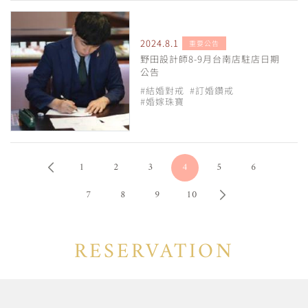
2024.8.1
重要公告
野田設計師8-9月台南店駐店日期
公告
#結婚對戒
#訂婚鑽戒
#婚嫁珠寶
1
2
3
4
5
6
7
8
9
10
RESERVATION