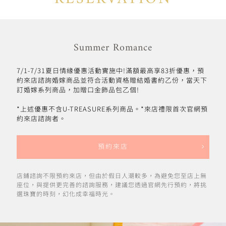
Summer Romance
7/1-7/31夏日情緣優惠活動實施中!滿額最高享83折優惠，預
約來店諮詢婚嫁商品並符合活動資格贈結婚書約乙份，當天下
訂婚嫁系列商品，加贈口金飾品包乙個!
*上述優惠不含U-TREASURE系列商品。*來店禮限首次官網預
約來店諮詢者。
預約來店
店鋪諮詢不限預約來店，但由於假日人潮較多，為避免您至店上無
座位，與提供更完善的諮詢服務，建議您透過官網先行預約，將挑
選珠寶的時刻，幻化成幸福時光。