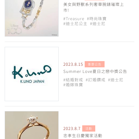
美女與野獸系列奢華腕錶璀璨上
市!
#Treasure
#時尚珠寶
#迪士尼公主
#迪士尼
2023.8.15
重要公告
Summer Love夏日之戀中獎公告
#結婚對戒
#訂婚鑽戒
#迪士尼
#婚嫁珠寶
2023.8.7
活動
忠孝生日慶獨家活動