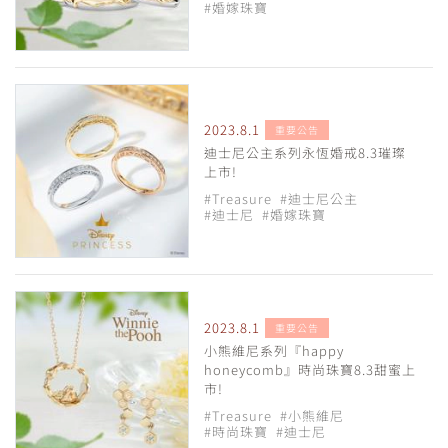
#婚嫁珠寶
2023.8.1
重要公告
迪士尼公主系列永恆婚戒8.3璀璨
上市!
#Treasure
#迪士尼公主
#迪士尼
#婚嫁珠寶
2023.8.1
重要公告
小熊維尼系列『happy
honeycomb』時尚珠寶8.3甜蜜上
市!
#Treasure
#小熊維尼
#時尚珠寶
#迪士尼