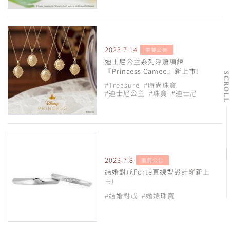
2023.7.14
重要公告
迪士尼公主系列浮雕項鍊
『Princess Cameo』新上市!
SCRO
#Treasure
#時尚珠寶
#迪士尼公主
#珠寶
#迪士尼
2023.7.8
重要公告
結婚對戒Forte直線型設計嶄新上
市!
#結婚對戒
#婚嫁珠寶