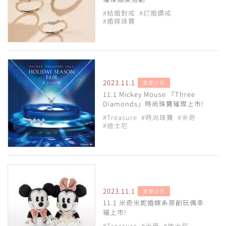
#結婚對戒
#訂婚鑽戒
#婚嫁珠寶
2023.11.1
重要公告
11.1 Mickey Mouse 『Three
Diamonds』時尚珠寶璀璨上市!
#Treasure
#時尚珠寶
#米奇
#迪士尼
2023.11.1
重要公告
11.1 米奇米妮婚嫁系原創玩偶幸
福上市!
#Treasure
#米奇
#迪士尼