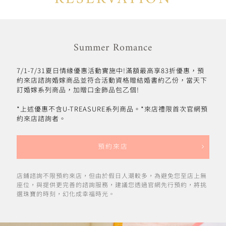
Summer Romance
7/1-7/31夏日情緣優惠活動實施中!滿額最高享83折優惠，預
約來店諮詢婚嫁商品並符合活動資格贈結婚書約乙份，當天下
訂婚嫁系列商品，加贈口金飾品包乙個!
*上述優惠不含U-TREASURE系列商品。*來店禮限首次官網預
約來店諮詢者。
預約來店
店鋪諮詢不限預約來店，但由於假日人潮較多，為避免您至店上無
座位，與提供更完善的諮詢服務，建議您透過官網先行預約，將挑
選珠寶的時刻，幻化成幸福時光。