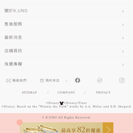
關於K.UNO
售後服務
最新消息
店鋪資訊
珠寶專欄
聯絡我們
預約來店
SITEMAP
COMPANY
PRIVACY
©Disney
©Disney/Pixar
©Disney. Based on the “Winnie the Pooh” works by A.A. Milne and E.H. Shepard.
© K.UNO All Rights Reserved.