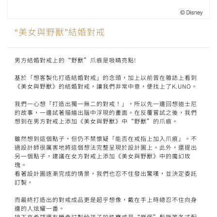
“美女與野獸”結婚對戒
男方結婚對戒上的“野獸”爪痕是吸睛亮點!
基於「想客製化打造結婚對戒」的念頭，加上以前曾在雜誌上看到
《美女與野獸》的結婚對戒，讓我們非常中意，便找上了K.UNO。
我們一心想「打造出獨一無二的對戒！」，所以先一邊回想迪士尼
的故事，一邊試著描繪出腦中浮現的畫面。在反覆嘗試之後，我們
想到在男方對戒上添加《美女與野獸》中“野獸”的爪痕。
雖然想到這個點子，但仍不禁懷疑「能否在戒指上加入爪痕」。不
過設計師很厲害地將這個想法完整呈現於設計圖上。此外，還提出
另一個點子，建議在女方對戒上添加《美女與野獸》中的魔幻玫
瑰。
看著設計圖逐漸完成的情景，我們也忍不住發出驚嘆，並決定委託
訂製。
而最終打造出的對戒成品更是超乎想像，戴在手上時總忍不住向身
邊的人炫耀一番。
接下來希望還有機會訂製給孩子的珠寶或是“樂佩”髮飾等各式配