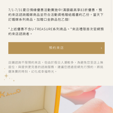
7/1-7/31夏日情緣優惠活動實施中!滿額最高享83折優惠，預
約來店諮詢婚嫁商品並符合活動資格贈結婚書約乙份，當天下
訂婚嫁系列商品，加贈口金飾品包乙個!
*上述優惠不含U-TREASURE系列商品。*來店禮限首次官網預
約來店諮詢者。
預約來店
店鋪諮詢不限預約來店，但由於假日人潮較多，為避免您至店上無
座位，與提供更完善的諮詢服務，建議您透過官網先行預約，將挑
選珠寶的時刻，幻化成幸福時光。