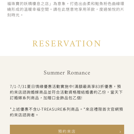
福珠寶的妖精棲息之店」為意象，打造出由柔和鮭魚粉色曲線環
繞形成的溫暖幸福空間。請在此愜意地享用茶飲，度過愉悅的片
刻時光。
RESERVATION
Summer Romance
7/1-7/31夏日情緣優惠活動實施中!滿額最高享83折優惠，預
約來店諮詢婚嫁商品並符合活動資格贈結婚書約乙份，當天下
訂婚嫁系列商品，加贈口金飾品包乙個!
*上述優惠不含U-TREASURE系列商品。*來店禮限首次官網預
約來店諮詢者。
預約來店