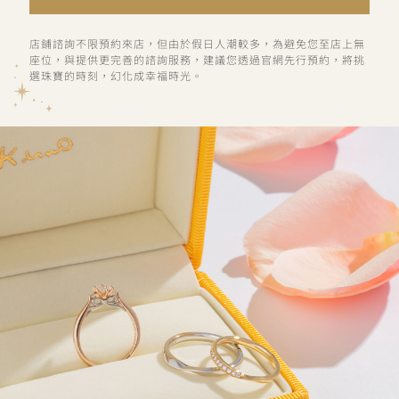
店鋪諮詢不限預約來店，但由於假日人潮較多，為避免您至店上無
座位，與提供更完善的諮詢服務，建議您透過官網先行預約，將挑
選珠寶的時刻，幻化成幸福時光。