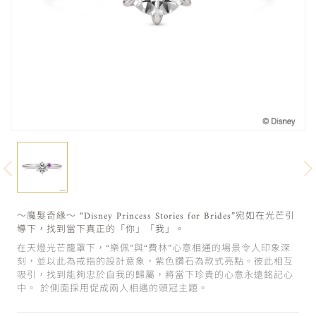
～魔髮奇緣～ “Disney Princess Stories for Brides”宛如在光芒引
導下，找到當下真正的「你」「我」。
在天燈光芒籠罩下，“樂佩”與“費林”心意相通的場景令人印象深
刻，並以此為戒指的設計意象，紫色鑽石為款式亮點。彼此相互
吸引，找到能夠忠於自我的歸屬，將當下珍貴的心意永遠銘記心
中。 於側面採用促成兩人相遇的頭冠主題。