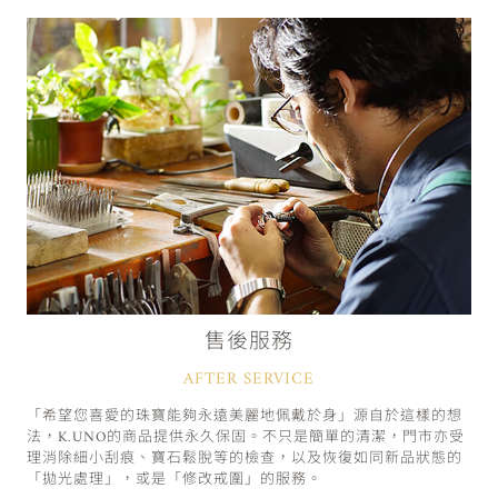
售後服務
AFTER SERVICE
「希望您喜愛的珠寶能夠永遠美麗地佩戴於身」源自於這樣的想
法，K.UNO的商品提供永久保固。不只是簡單的清潔，門市亦受
理消除細小刮痕、寶石鬆脫等的檢查，以及恢復如同新品狀態的
「拋光處理」，或是「修改戒圍」的服務。