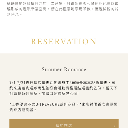
福珠寶的妖精棲息之店」為意象，打造出由柔和鮭魚粉色曲線環
繞形成的溫暖幸福空間。請在此愜意地享用茶飲，度過愉悅的片
刻時光。
RESERVATION
Summer Romance
7/1-7/31夏日情緣優惠活動實施中!滿額最高享83折優惠，預
約來店諮詢婚嫁商品並符合活動資格贈結婚書約乙份，當天下
訂婚嫁系列商品，加贈口金飾品包乙個!
*上述優惠不含U-TREASURE系列商品。*來店禮限首次官網預
約來店諮詢者。
預約來店