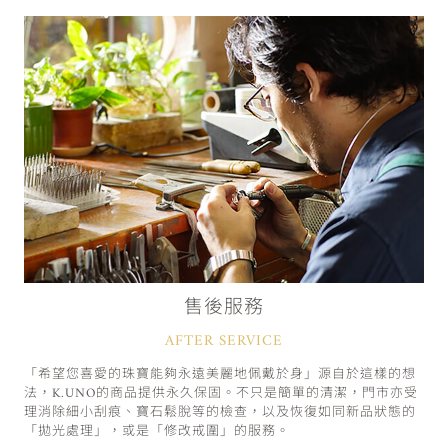
售後服務
AFTER SERVICE
「希望您喜愛的珠寶能夠永遠美麗地佩戴於身」源自於這樣的想
法，K.UNO的商品提供永久保固。不只是簡單的清潔，門市亦受
理消除細小刮痕、寶石鬆脫等的檢查，以及恢復如同新品狀態的
「拋光處理」，或是「修改戒圍」的服務。