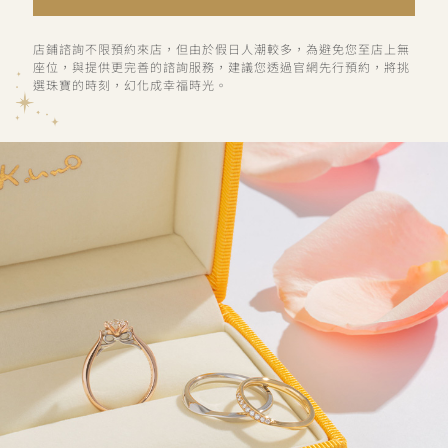
店鋪諮詢不限預約來店，但由於假日人潮較多，為避免您至店上無
座位，與提供更完善的諮詢服務，建議您透過官網先行預約，將挑
選珠寶的時刻，幻化成幸福時光。