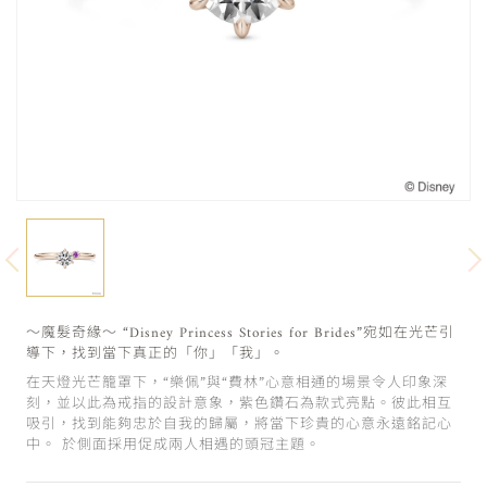
～魔髮奇緣～ “Disney Princess Stories for Brides”宛如在光芒引
導下，找到當下真正的「你」「我」。
在天燈光芒籠罩下，“樂佩”與“費林”心意相通的場景令人印象深
刻，並以此為戒指的設計意象，紫色鑽石為款式亮點。彼此相互
吸引，找到能夠忠於自我的歸屬，將當下珍貴的心意永遠銘記心
中。 於側面採用促成兩人相遇的頭冠主題。