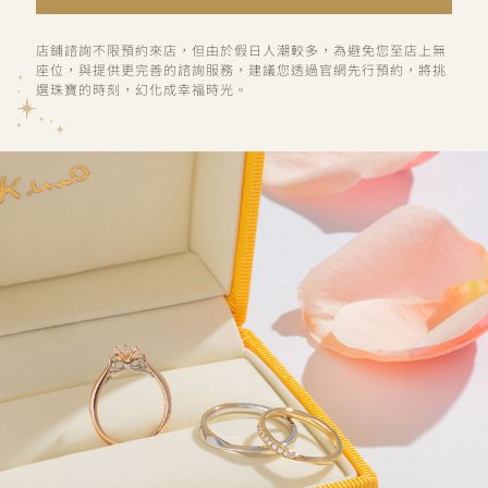
店鋪諮詢不限預約來店，但由於假日人潮較多，為避免您至店上無
座位，與提供更完善的諮詢服務，建議您透過官網先行預約，將挑
選珠寶的時刻，幻化成幸福時光。