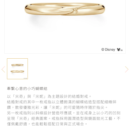
牽繫心意的小巧蝴蝶結
以「米奇」與「米妮」為主題設計的結婚對戒。
結婚對戒的其中一枚戒指以立體飽滿的蝴蝶結造型搭配細緻碎
鑽，散發優雅光彩，讓「米妮」的可愛隨時伴隨於指尖。
另一枚戒指則以斜線設計營造呼應感，並在戒身上以小巧的凹刻
呈現「米奇」經典圖案。戒指採用圓潤造型與鏡面拋光工藝，不
僅佩戴舒適，也能輕鬆搭配日常與正式場合。