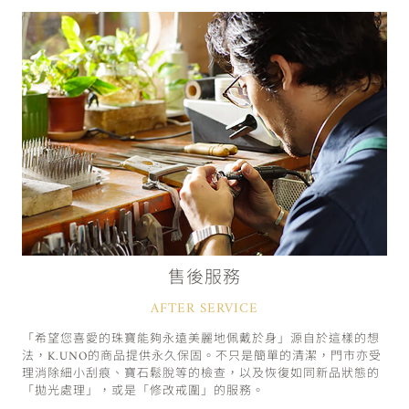
售後服務
AFTER SERVICE
「希望您喜愛的珠寶能夠永遠美麗地佩戴於身」源自於這樣的想
法，K.UNO的商品提供永久保固。不只是簡單的清潔，門市亦受
理消除細小刮痕、寶石鬆脫等的檢查，以及恢復如同新品狀態的
「拋光處理」，或是「修改戒圍」的服務。