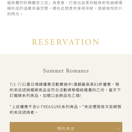
福珠寶的妖精棲息之店」為意象，打造出由柔和鮭魚粉色曲線環
繞形成的溫暖幸福空間。請在此愜意地享用茶飲，度過愉悅的片
刻時光。
RESERVATION
Summer Romance
7/1-7/31夏日情緣優惠活動實施中!滿額最高享83折優惠，預
約來店諮詢婚嫁商品並符合活動資格贈結婚書約乙份，當天下
訂婚嫁系列商品，加贈口金飾品包乙個!
*上述優惠不含U-TREASURE系列商品。*來店禮限首次官網預
約來店諮詢者。
預約來店