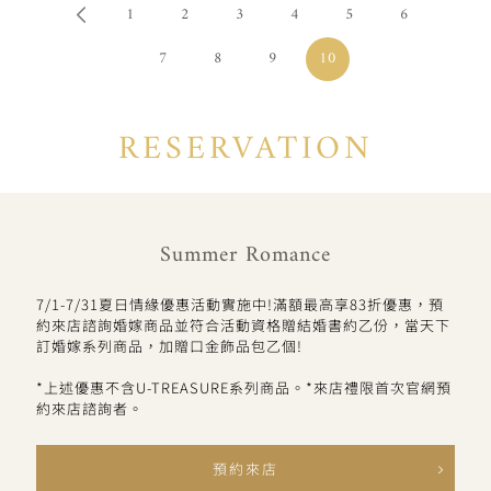
1
2
3
4
5
6
7
8
9
10
RESERVATION
Summer Romance
7/1-7/31夏日情緣優惠活動實施中!滿額最高享83折優惠，預
約來店諮詢婚嫁商品並符合活動資格贈結婚書約乙份，當天下
訂婚嫁系列商品，加贈口金飾品包乙個!
*上述優惠不含U-TREASURE系列商品。*來店禮限首次官網預
約來店諮詢者。
預約來店