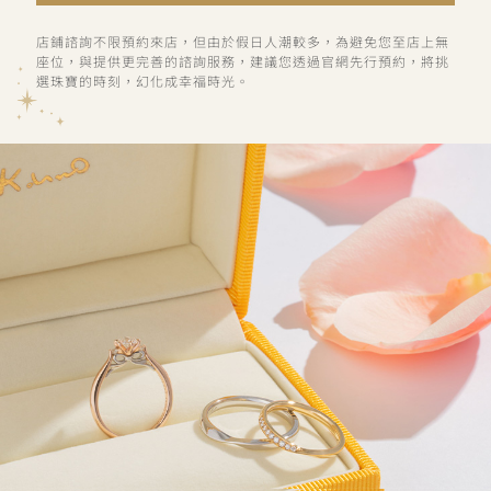
店鋪諮詢不限預約來店，但由於假日人潮較多，為避免您至店上無
座位，與提供更完善的諮詢服務，建議您透過官網先行預約，將挑
選珠寶的時刻，幻化成幸福時光。