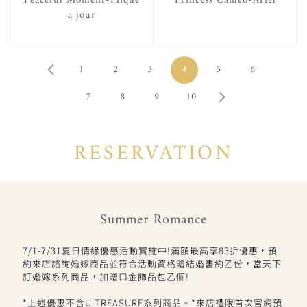
Peaceful Moment-Plique
Princess Cameo-Ariel
a jour
1
2
3
4
5
6
7
8
9
10
RESERVATION
Summer Romance
7/1-7/31夏日情緣優惠活動實施中!滿額最高享83折優惠，預
約來店諮詢婚嫁商品並符合活動資格贈結婚書約乙份，當天下
訂婚嫁系列商品，加贈口金飾品包乙個!
*上述優惠不含U-TREASURE系列商品。*來店禮限首次官網預